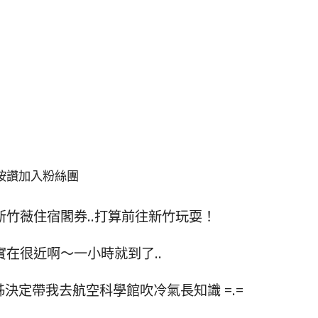
按讚加入粉絲團
竹薇住宿閣券..打算前往新竹玩耍！
在很近啊～一小時就到了..
決定帶我去航空科學館吹冷氣長知識 =.=