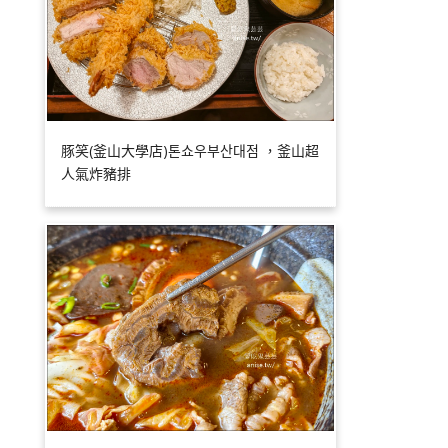
豚笑(釜山大學店)톤쇼우부산대점 ，釜山超
人氣炸豬排