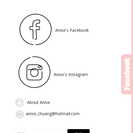
Anise's Facebook
Anise's Instagram
About Anise
anise_chuang@hotmail.com
搜