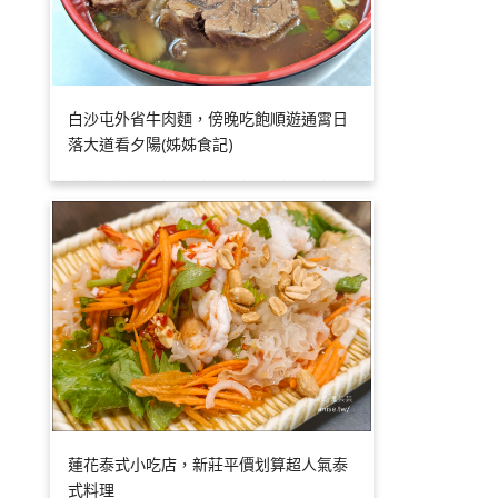
白沙屯外省牛肉麵，傍晚吃飽順遊通霄日
落大道看夕陽(姊姊食記)
蓮花泰式小吃店，新莊平價划算超人氣泰
式料理