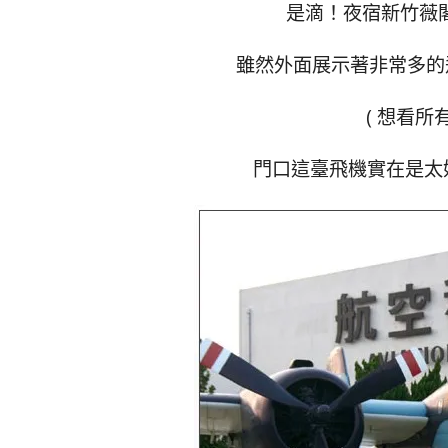
是滴！夜宿新竹薇閣
雖然外面展示著非常多的
( 想看
門口這臺飛機實在是太