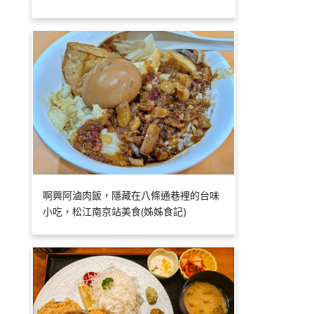
啊興阿滷肉飯，隱藏在八條通巷裡的台味
小吃，松江南京站美食(姊姊食記)