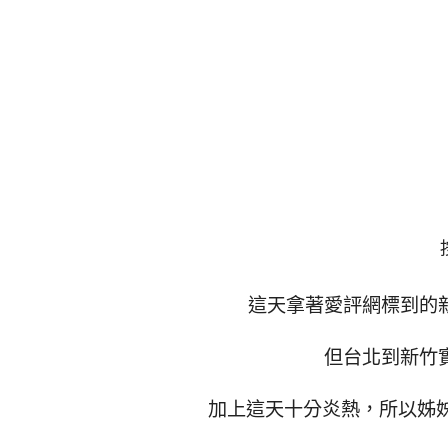
這天拿著愛評網標到的新
但台北到新竹實
加上這天十分炎熱，所以姊姊