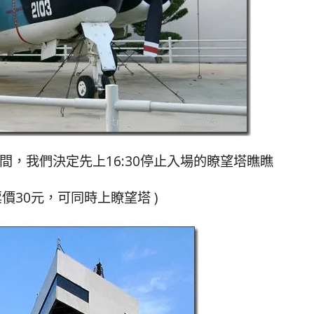
，我們決定先上16:30停止入場的瞭望塔瞧瞧
票價30元，可同時上瞭望塔 )