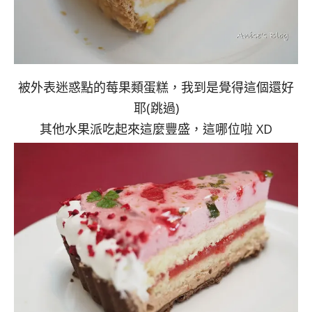
被外表迷惑點的莓果類蛋糕，我到是覺得這個還好
耶(跳過)
其他水果派吃起來這麼豐盛，這哪位啦 XD