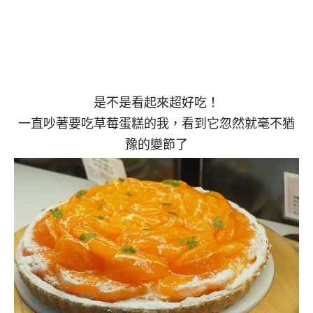
是不是看起來超好吃！
一直吵著要吃草莓蛋糕的我，看到它忽然就毫不猶
豫的變節了