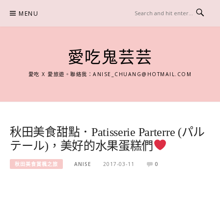
Skip
MENU
to
content
愛吃鬼芸芸
愛吃 X 愛旅遊。聯絡我：
ANISE_CHUANG@HOTMAIL.COM
秋田美食甜點．Patisserie Parterre (パル
テール)，美好的水果蛋糕們
秋田美食賞楓之旅
ANISE
2017-03-11
0