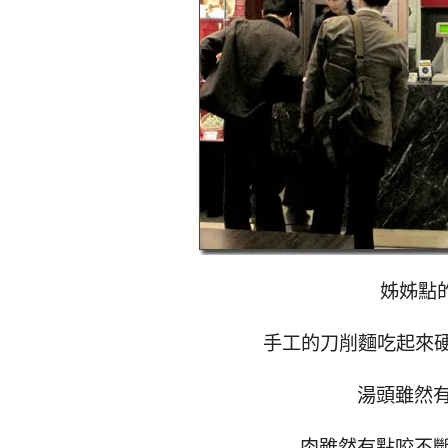
姊姊點的
手工的刀削麵吃起來硬
湯頭雖然
肉雖然有點咬不