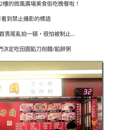
2樓的微風廣場美食街吃晚餐啦！
有看到禁止攝影的標語
首畏尾亂拍一頓，很怕被制止…
們決定吃田園餡刀削麵/餡餅粥