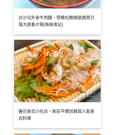
白沙屯外省牛肉麵，傍晚吃飽順遊通霄日
落大道看夕陽(姊姊食記)
蓮花泰式小吃店，新莊平價划算超人氣泰
式料理