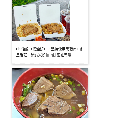
Chi油飯（喫油飯），堅持使用黑豬肉+埔
里香菇，還有米粉和肉排蛋吐司哦！