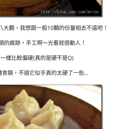
八大顆，我想跟一般10顆的份量相去不遠吧！
頭的痕跡，手工啊～光看就很動人！
一樣比較偏硬(真的是硬不是Q)
麵食類，不過它似乎真的太硬了一些…