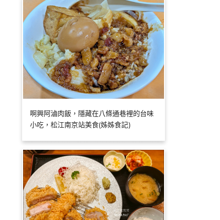
啊興阿滷肉飯，隱藏在八條通巷裡的台味
小吃，松江南京站美食(姊姊食記)