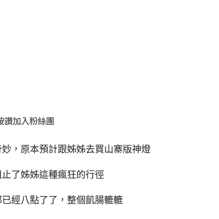
按讚加入粉絲團
奇妙，原本預計跟姊姊去買山寨版神燈
阻止了姊姊這種瘋狂的行徑
都已經八點了了，整個飢腸轆轆