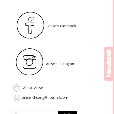
Anise's Facebook
Anise's Instagram
About Anise
anise_chuang@hotmail.com
搜