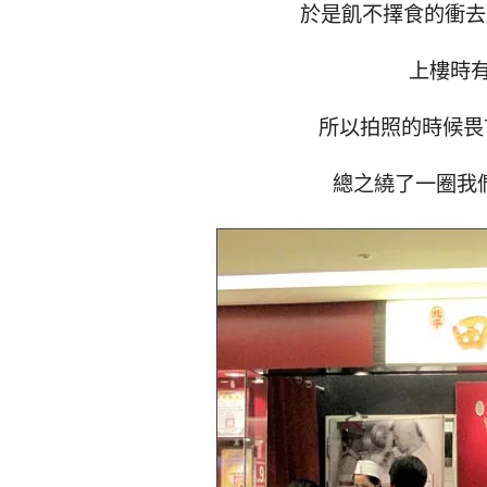
於是飢不擇食的衝去
上樓時
所以拍照的時候畏
總之繞了一圈我