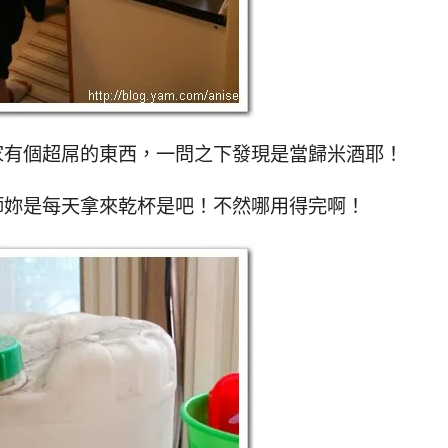
家有個超屌的東西，一問之下發現是當歸米酒耶！
師妳是每天拿來乾杯是吧！不然哪用得完啊！