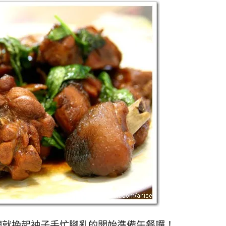
們就挽起袖子手忙腳亂的開始準備午餐囉！