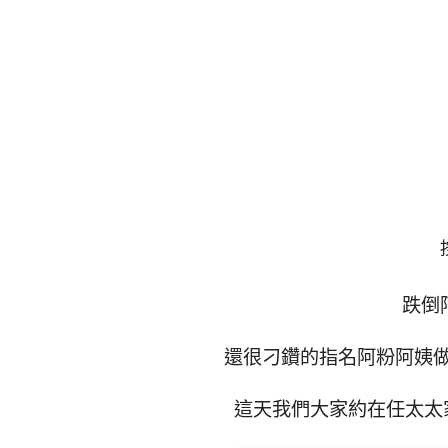
跌倒
還很刁鑽的指名阿粉阿姨
這天我們大家約在任太太