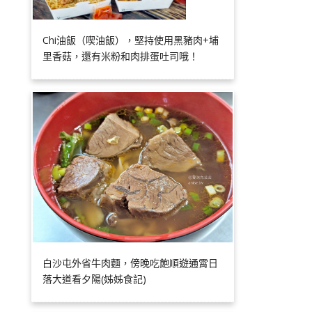
Chi油飯（喫油飯），堅持使用黑豬肉+埔
里香菇，還有米粉和肉排蛋吐司哦！
白沙屯外省牛肉麵，傍晚吃飽順遊通霄日
落大道看夕陽(姊姊食記)