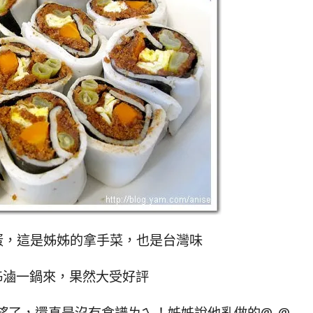
滷蛋，這是姊姊的拿手菜，也是台灣味
姊滷一鍋來，果然大受好評
望了，還真是沒有食譜ㄌㄟ！姊姊說他亂做的@_@