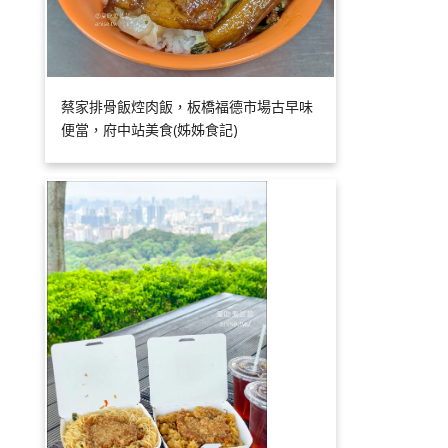
蔡家排骨飯焢肉飯，板橋福德市場古早味
便當，府中站美食(姊姊食記)