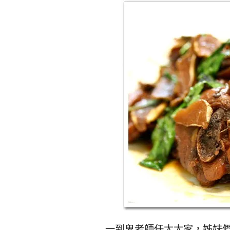
一到鬼老師任太太家，姊妹