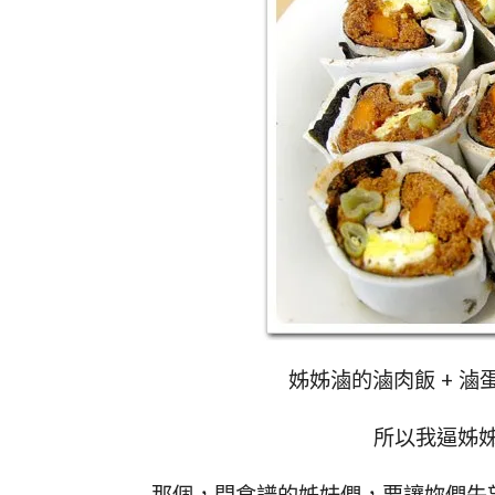
姊姊滷的滷肉飯 + 
所以我逼姊
那個，問食譜的姊妹們，要讓妳們失