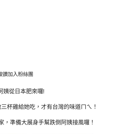
按讚加入粉絲團
阿姨從日本肥來囉!
做三杯雞給她吃，才有台灣的味道ㄇㄟ！
家，準備大展身手幫跌倒阿姨接風囉！