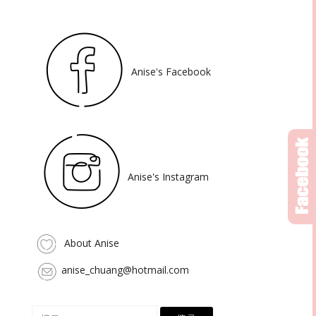
Anise's Facebook
Anise's Instagram
About Anise
anise_chuang@hotmail.com
搜