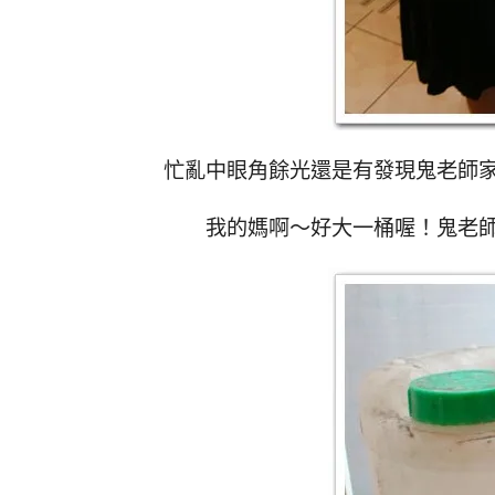
忙亂中眼角餘光還是有發現鬼老師
我的媽啊～好大一桶喔！鬼老