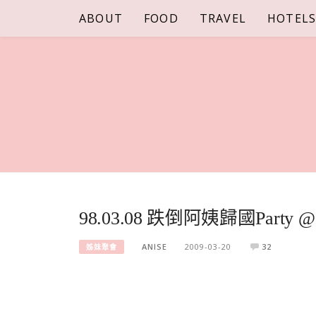
Skip
ABOUT
FOOD
TRAVEL
HOTEL
to
content
98.03.08 跌倒阿姨歸國Party 
ANISE
2009-03-20
32
姊妹聚會