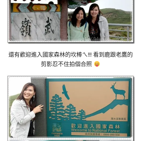
還有歡迎進入國家森林的坎棒ㄟ!!! 看到鹿跟老鷹的
剪影忍不住拍個合照