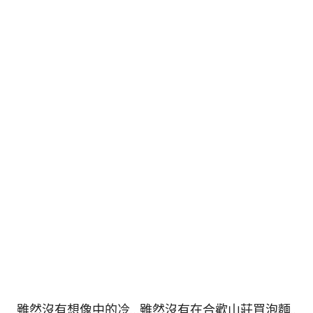
雖然沒有想像中的冷…雖然沒有在合歡山莊買泡麵..