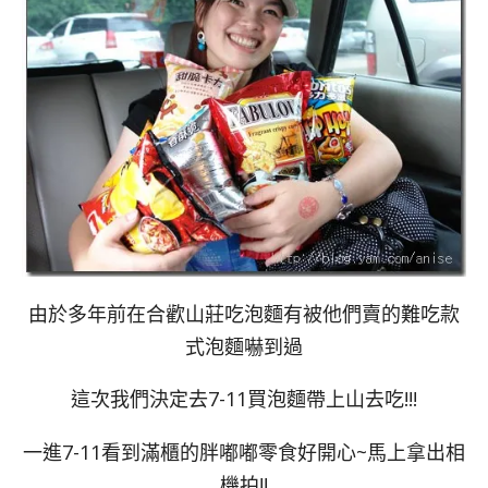
由於多年前在合歡山莊吃泡麵有被他們賣的難吃款
式泡麵嚇到過
這次我們決定去7-11買泡麵帶上山去吃!!!
一進7-11看到滿櫃的胖嘟嘟零食好開心~馬上拿出相
機拍!!