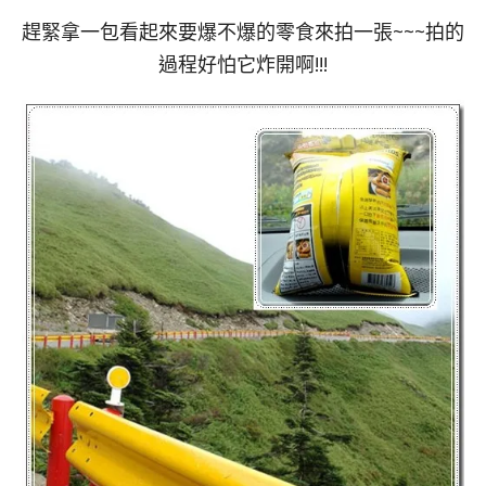
趕緊拿一包看起來要爆不爆的零食來拍一張~~~拍的
過程好怕它炸開啊!!!