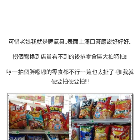
可惜老娘我就是脾氣臭..表面上滿口答應說好好好..
拐個彎換到店員看不到的後排零食區大拍特拍!!
哼~~拍個胖嘟嘟的零食都不行~~這也太扯了吧!!我就
硬要拍硬要拍!!!