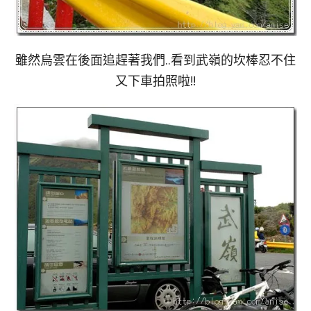
雖然烏雲在後面追趕著我們..看到武嶺的坎棒忍不住
又下車拍照啦!!