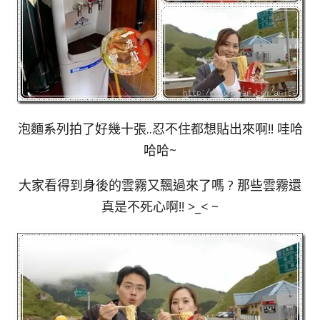
泡麵系列拍了好幾十張..忍不住都想貼出來啊!! 哇哈
哈哈~
大家看得到身後的雲霧又飄過來了嗎 ? 那些雲霧還
真是不死心啊!! >_< ~