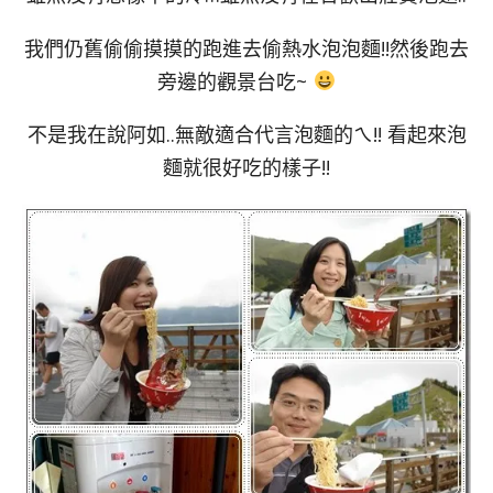
我們仍舊偷偷摸摸的跑進去偷熱水泡泡麵!!然後跑去
旁邊的觀景台吃~
不是我在說阿如..無敵適合代言泡麵的ㄟ!! 看起來泡
麵就很好吃的樣子!!