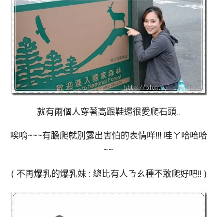
就有兩個人穿著高跟鞋還很愛爬石頭..
唉唷~~~有膽爬就別露出害怕的表情咩!!! 哇ㄚ哈哈哈
~~
( 不再爆乳的爆乳妹 : 總比有人ㄋㄠ種不敢爬好吧!! )