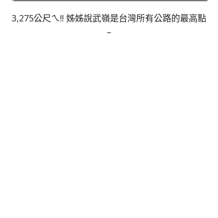
3,275公尺ㄟ!! 姊姊說武嶺是台灣所有公路的最高點
~