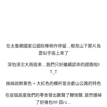
在太魯閣國家公園砍棒稍作停留….眼見山下那片烏
雲似乎追上來了
深怕滂沱大雨追來….我們只好繼續認命的趕路啦!!
T_T
姊姊說鮮黃色 + 大紅色的欄杆是合歡山公路的特色
在這個高度我們的零食發出數聲了鞭炮聲..居然爆掉
了好幾包!!!!! 囧rz….