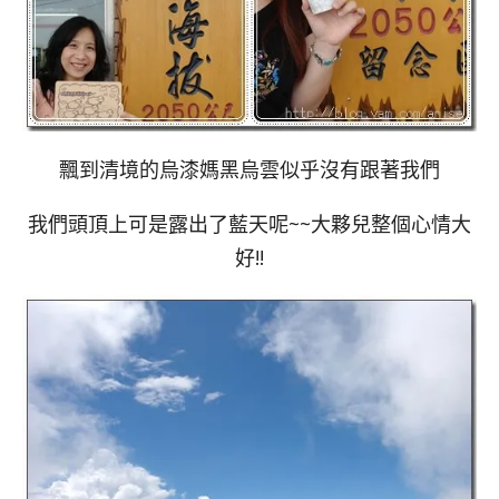
飄到清境的烏漆媽黑烏雲似乎沒有跟著我們
我們頭頂上可是露出了藍天呢~~大夥兒整個心情大
好!!