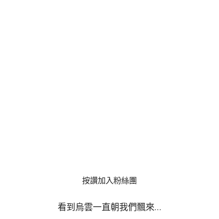
按讚加入粉絲團
看到烏雲一直朝我們飄來…