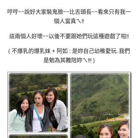
哼哼~~說好大家裝鬼臉~~比舌頭長~~看來只有我一
個人當真ㄟ!!
這兩個人好壞~~以後不要跟她們玩這種遊戲了啦!!
( 不爆乳的爆乳妹 + 阿如 : 是妳自己幼稚愛玩..我們
是勉為其難陪妳ㄟ!!! )