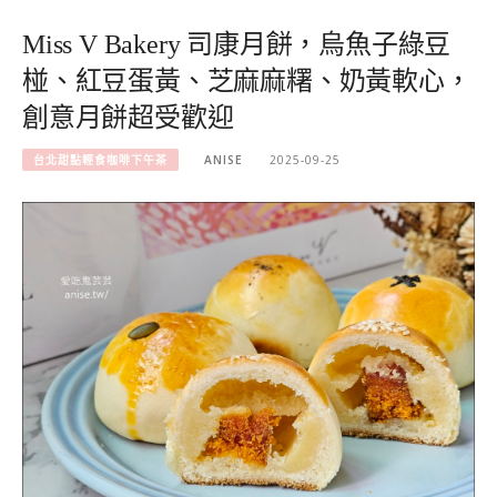
Miss V Bakery 司康月餅，烏魚子綠豆
椪、紅豆蛋黃、芝麻麻糬、奶黃軟心，
創意月餅超受歡迎
台北甜點輕食咖啡下午茶
ANISE
2025-09-25