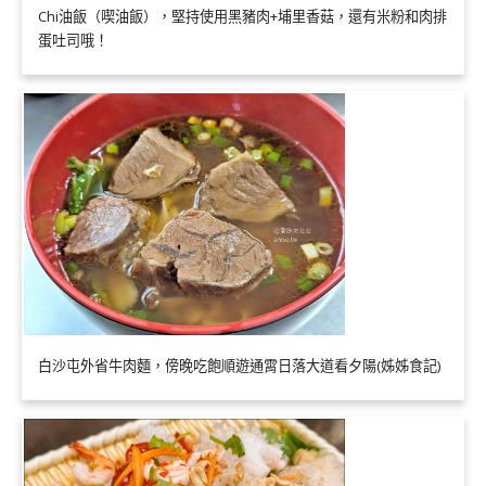
Chi油飯（喫油飯），堅持使用黑豬肉+埔里香菇，還有米粉和肉排
蛋吐司哦！
白沙屯外省牛肉麵，傍晚吃飽順遊通霄日落大道看夕陽(姊姊食記)