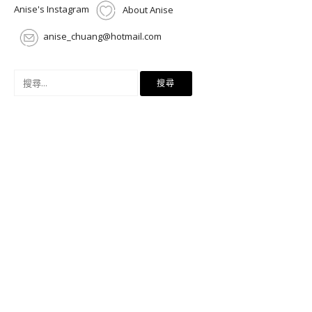
Anise's Instagram
About Anise
anise_chuang@hotmail.com
搜
尋
關
鍵
字: