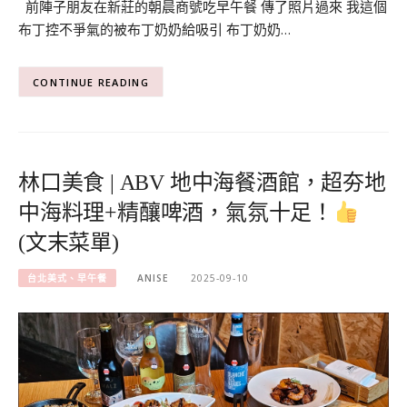
前陣子朋友在新莊的朝晨商號吃早午餐 傳了照片過來 我這個
布丁控不爭氣的被布丁奶奶給吸引 布丁奶奶…
CONTINUE READING
林口美食 | ABV 地中海餐酒館，超夯地
中海料理+精釀啤酒，氣氛十足！
(文末菜單)
台北美式、早午餐
ANISE
2025-09-10