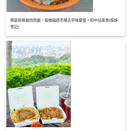
蔡家排骨飯焢肉飯，板橋福德市場古早味便當，府中站美食(姊姊
食記)