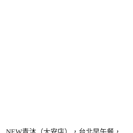
NEW青沐（大安店），台北早午餐，