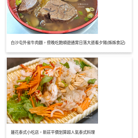
白沙屯外省牛肉麵，傍晚吃飽順遊通霄日落大道看夕陽(姊姊食記)
蓮花泰式小吃店，新莊平價划算超人氣泰式料理