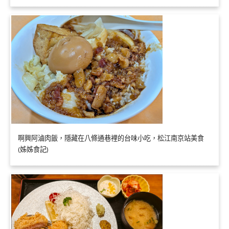
啊興阿滷肉飯，隱藏在八條通巷裡的台味小吃，松江南京站美食
(姊姊食記)