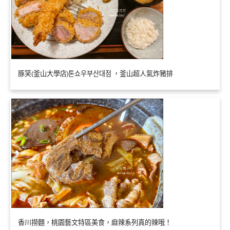
豚笑(釜山大學店)톤쇼우부산대점 ，釜山超人氣炸豬排
香川撈麵，桃園藝文特區美食，麻辣系列真的辣哦！