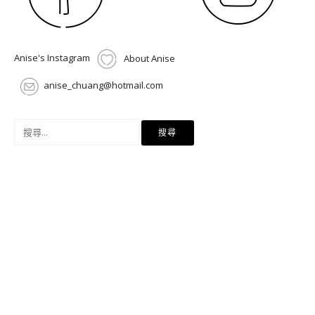
Anise's Instagram
About Anise
anise_chuang@hotmail.com
搜
尋
關
鍵
字: