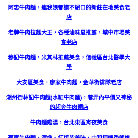
阿忠牛肉麵，連我娘都讚不絕口的新莊在地美食老
店
老牌牛肉拉麵大王，各種滷味最推薦，城中市場美
食老店
穆記牛肉麵，米其林推薦美食，信義區台北醫學大
學
大安區美食．廖家牛肉麵，金華街排隊老店
潮州街林記牛肉麵(水缸牛肉麵)，巷弄內平價又神秘
的超夯牛肉麵店
牛肉麵雞湯，台北東區宵夜美食
蔡家牛肉麵，清燉、紅燒皆美味，中和捷運秀朗橋