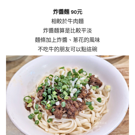
炸醬麵 90元
相較於牛肉麵
炸醬麵算是比較平淡
麵條加上炸醬、蔥花的風味
不吃牛的朋友可以點這碗