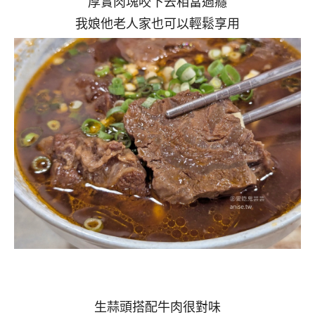
厚實肉塊咬下去相當過癮
我娘他老人家也可以輕鬆享用
生蒜頭搭配牛肉很對味