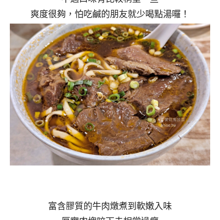
爽度很夠，怕吃鹹的朋友就少喝點湯囉！
富含膠質的牛肉燉煮到軟嫩入味