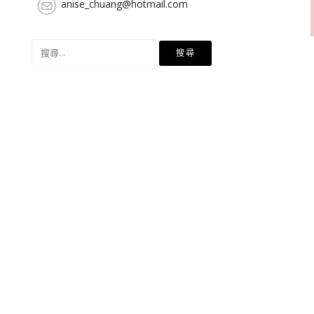
anise_chuang@hotmail.com
搜
尋
關
鍵
字: