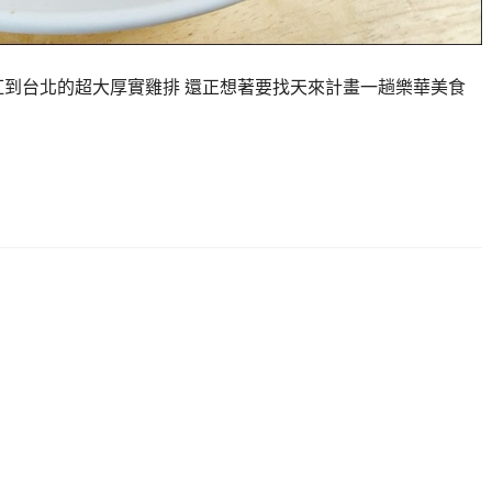
紅到台北的超大厚實雞排 還正想著要找天來計畫一趟樂華美食