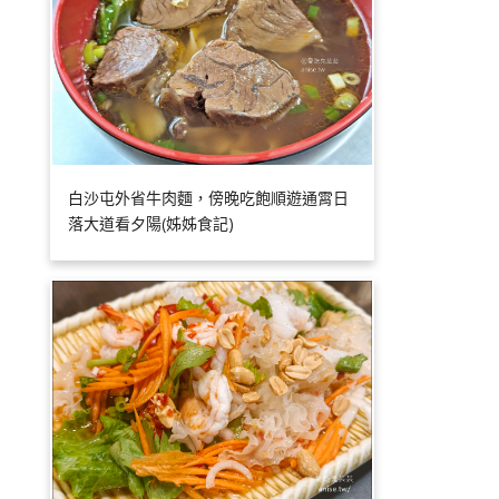
白沙屯外省牛肉麵，傍晚吃飽順遊通霄日
落大道看夕陽(姊姊食記)