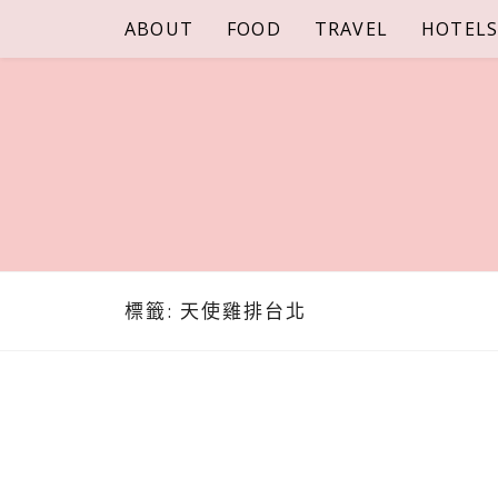
Skip
ABOUT
FOOD
TRAVEL
HOTEL
to
content
標籤:
天使雞排台北