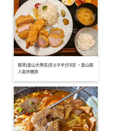
豚笑(釜山大學店)톤쇼우부산대점 ，釜山超
人氣炸豬排