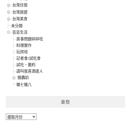
台灣住宿
台灣旅遊
台灣美食
未分類
芸芸生活
房事問題碎碎唸
料理實作
玩烘培
記者會/試吃會
試吃、邀約
請叫我喜酒達人
開轟趴
雜七雜八
彙整
彙
整