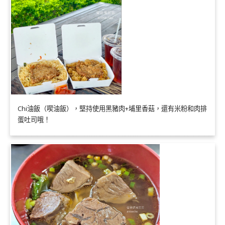
Chi油飯（喫油飯），堅持使用黑豬肉+埔里香菇，還有米粉和肉排
蛋吐司哦！