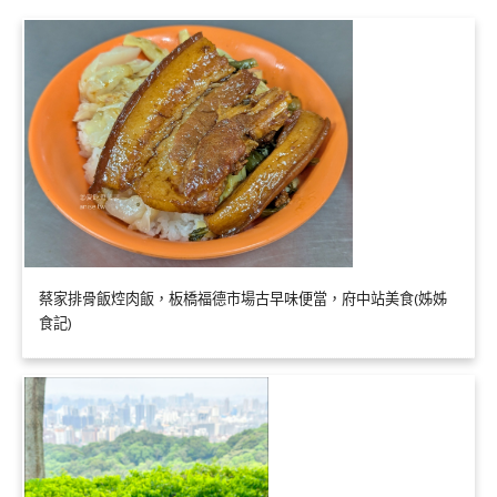
蔡家排骨飯焢肉飯，板橋福德市場古早味便當，府中站美食(姊姊
食記)