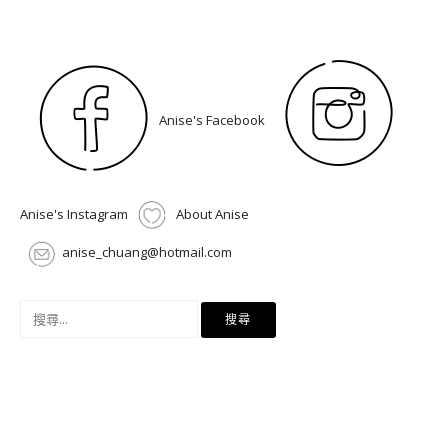
Anise's Facebook
Anise's Instagram
About Anise
anise_chuang@hotmail.com
搜
尋
關
鍵
字: