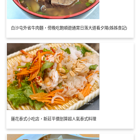
白沙屯外省牛肉麵，傍晚吃飽順遊通霄日落大道看夕陽(姊姊食記)
蓮花泰式小吃店，新莊平價划算超人氣泰式料理