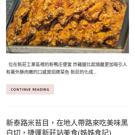
位在新莊工業區裡的新鴨庄便當 炸雞腿比起燒臘更加吸引人
有著外酥肉嫩的口感是招牌菜色 新莊的化成…
CONTINUE READING
新泰路米苔目，在地人帶路來吃美味黑
白切，捷運新莊站美食(姊姊食記)