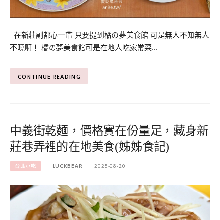
在新莊副都心一帶 只要提到橘の夢美食館 可是無人不知無人
不曉啊！ 橘の夢美食館可是在地人吃家常菜…
CONTINUE READING
中義街乾麵，價格實在份量足，藏身新
莊巷弄裡的在地美食(姊姊食記)
台北小吃
LUCKBEAR
2025-08-20