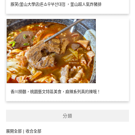
豚笑(釜山大學店)톤쇼우부산대점 ，釜山超人氣炸豬排
香川撈麵，桃園藝文特區美食，麻辣系列真的辣哦！
分類
展開全部
|
收合全部