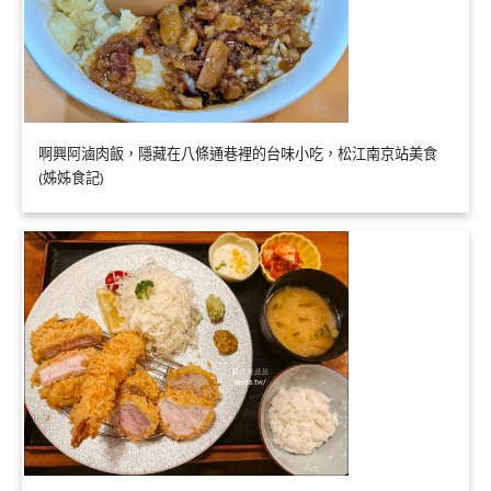
啊興阿滷肉飯，隱藏在八條通巷裡的台味小吃，松江南京站美食
(姊姊食記)