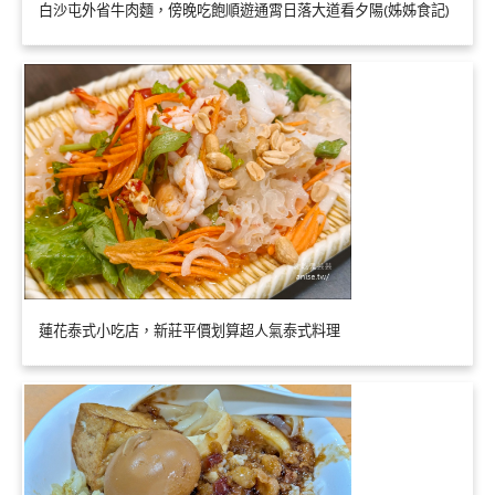
白沙屯外省牛肉麵，傍晚吃飽順遊通霄日落大道看夕陽(姊姊食記)
蓮花泰式小吃店，新莊平價划算超人氣泰式料理