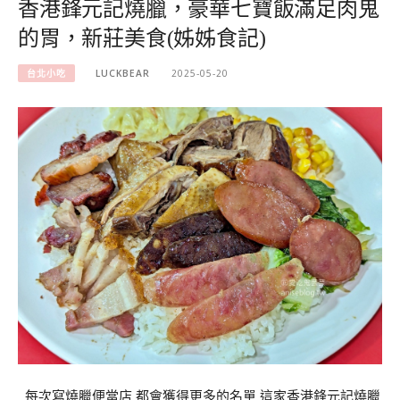
香港鋒元記燒臘，豪華七寶飯滿足肉鬼
的胃，新莊美食(姊姊食記)
台北小吃
LUCKBEAR
2025-05-20
每次寫燒臘便當店 都會獲得更多的名單 這家香港鋒元記燒臘