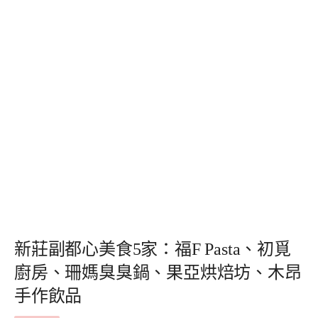
新莊副都心美食5家：福F Pasta、初覓
廚房、珊媽臭臭鍋、果亞烘焙坊、木昂
手作飲品