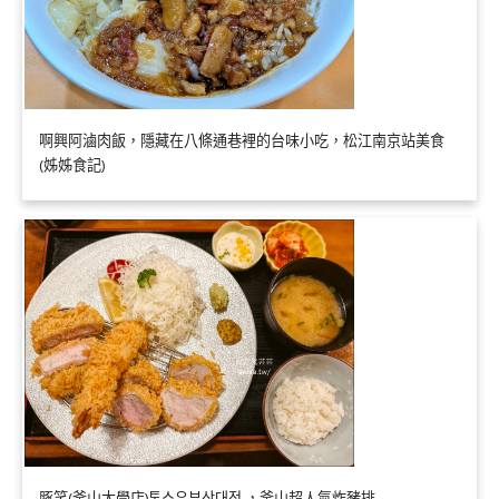
啊興阿滷肉飯，隱藏在八條通巷裡的台味小吃，松江南京站美食
(姊姊食記)
豚笑(釜山大學店)톤쇼우부산대점 ，釜山超人氣炸豬排