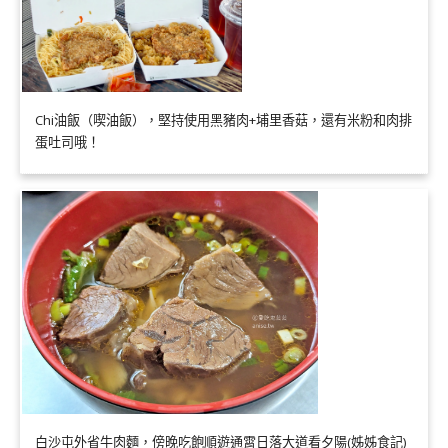
Chi油飯（喫油飯），堅持使用黑豬肉+埔里香菇，還有米粉和肉排
蛋吐司哦！
白沙屯外省牛肉麵，傍晚吃飽順遊通霄日落大道看夕陽(姊姊食記)