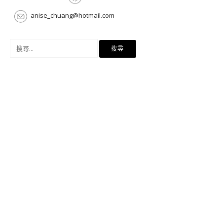
anise_chuang@hotmail.com
搜
尋
關
鍵
字: