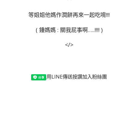
等姐姐他媽作潤餅再來一起吃唷!!!
( 鍾媽媽 : 關我屁事啊…..!!!! )
</>
用LINE傳送
按讚加入粉絲團