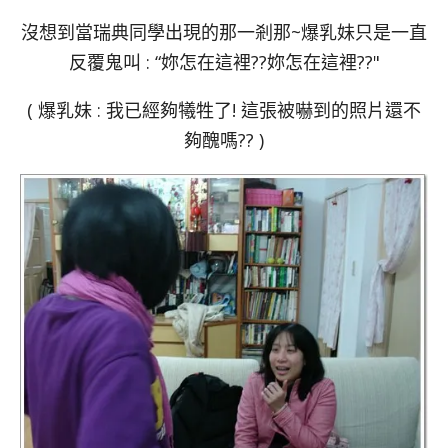
沒想到當瑞典同學出現的那一剎那~爆乳妹只是一直
反覆鬼叫 : “妳怎在這裡??妳怎在這裡??"
( 爆乳妹 : 我已經夠犧牲了! 這張被嚇到的照片還不
夠醜嗎?? )