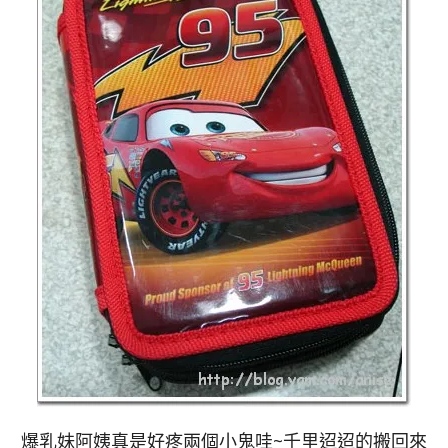
爆乳妹阿姨真是好疼兩個小鬼哇~千里迢迢的搬回來