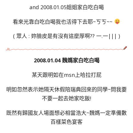
and 2008.01.05姐姐家白吃白喝
看來光靠白吃白喝我也活得下去耶~ㄎㄎ~~
( 眾人 : 妳臉皮是有沒有這麼厚啊?? 一.一||| )
2008.01.04 魏媽家白吃白喝
某天跟明如在msn上哈拉打屁
明如忽然表示她隔天休假陪瑞典回來的同學~問我要
不要一起去她家吃飯!
既然有歸國友人場面想必相當浩大~魏媽一定準備數
百樣菜色宴客