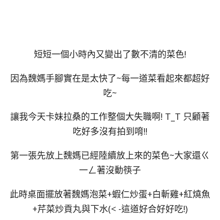
短短一個小時內又變出了數不清的菜色!
因為魏媽手腳實在是太快了~每一道菜看起來都超好
吃~
讓我今天卡妹拉桑的工作整個大失職啊! T_T 只顧著
吃好多沒有拍到唷!!
第一張先放上魏媽已經陸續放上來的菜色~大家還ㄍ
一ㄥ著沒動筷子
此時桌面擺放著魏媽泡菜+蝦仁炒蛋+白斬雞+紅燒魚
+芹菜炒貢丸與下水(< -這道好合好好吃!)