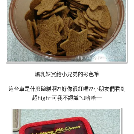
爆乳妹買給小兄弟的彩色筆
這台車是什麼碗糕啊??好像很紅喔??小朋友們看到
超high~可我不認識ㄟ!哈哈~~