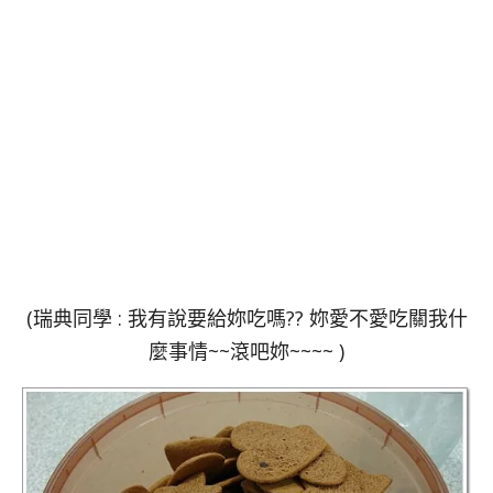
(瑞典同學 : 我有說要給妳吃嗎?? 妳愛不愛吃關我什
麼事情~~滾吧妳~~~~ )