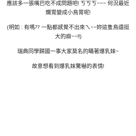
應該多一張嘴巴吃不成問題吧! ㄎㄎㄎ~~~ 何況最近
爛胃變成小鳥胃呢!
(明如 : 有嗎?? 一點都感覺不出來ㄟ~~妳這隻鳥還挺
大的麻~~!!)
瑞典同學歸國一事大家莫名的瞞著爆乳妹~
故意想看到爆乳妹驚嚇的表情!