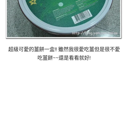
超級可愛的薑餅一盒!! 雖然我很愛吃薑但是很不愛
吃薑餅~~還是看看就好!