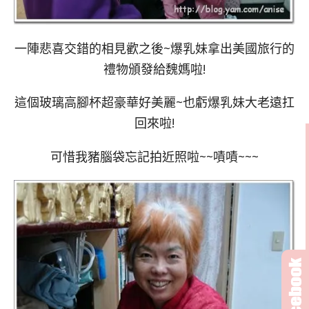
一陣悲喜交錯的相見歡之後~爆乳妹拿出美國旅行的
禮物頒發給魏媽啦!
這個玻璃高腳杯超豪華好美麗~也虧爆乳妹大老遠扛
回來啦!
可惜我豬腦袋忘記拍近照啦~~嘖嘖~~~