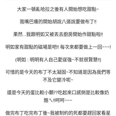
大家一頓亂哈拉之後有人開始想吃甜點~
我嘴巴癢的開始胡說八道說要做布丁!!
果然…我跟明如又被丟去廚房開始作甜點啦!!
明如家有甜點的磁場是吧!! 每次來都要做上一回~~~!
(明如 : 明明有人自己愛逞強~不就很賢慧!!)
可惜的是今天的布丁不太凝固~不知道是因為我們等
不及它變冷呢~
還是今天的蛋比較小顆??吃起來口感倒是比較像奶
酪ㄟ!!呵呵~~~
做完布丁吃完布丁後~我被制約的死都要趕回家看星