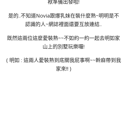
袱準備出發啦!
是的..不知道Novia跟爆乳妹在裝什麼熟~明明是不
認識的人~網誌裡面還要互放連結..
既然這兩位這麼愛裝熟~~不如約一約一起去明如家
山上的別墅玩樂囉!
( 明如 : 這兩人愛裝熟到底關我屁事啊~~幹麻帶到我
家來!! )