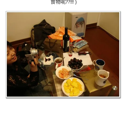
食物呢??!!! )