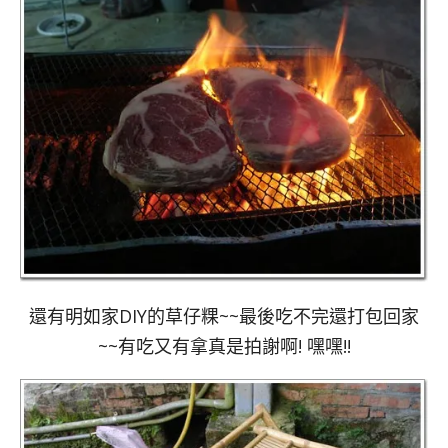
還有明如家DIY的草仔粿~~最後吃不完還打包回家
~~有吃又有拿真是拍謝啊! 嘿嘿!!