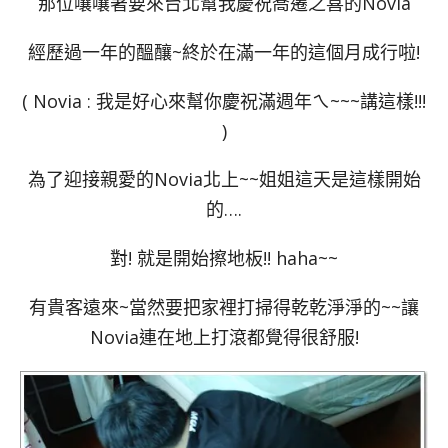
那位嚷嚷著要來台北幫我慶祝喬遷之喜的Novia
經歷過一年的醞釀~終於在滿一年的這個月成行啦!
( Novia : 我是好心來幫你慶祝滿週年ㄟ~~~講這樣!!!
)
為了迎接親愛的Novia北上~~姐姐這天是這樣開始
的….
對! 就是開始擦地板!! haha~~
有貴客遠來~當然要把家裡打掃得乾乾淨淨的~~讓
Novia連在地上打滾都覺得很舒服!