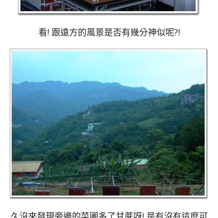
看! 跟遠方的風景是否有幾分神似呢?!
久沒來發現旁邊的菜圃多了甘蔗呀! 是有沒有這麼可