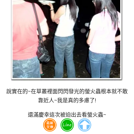
說實在的~在草叢裡面閃閃發光的螢火蟲根本就不敢
靠近人~我是真的多慮了!
還滿慶幸這次被迫出去看螢火蟲~