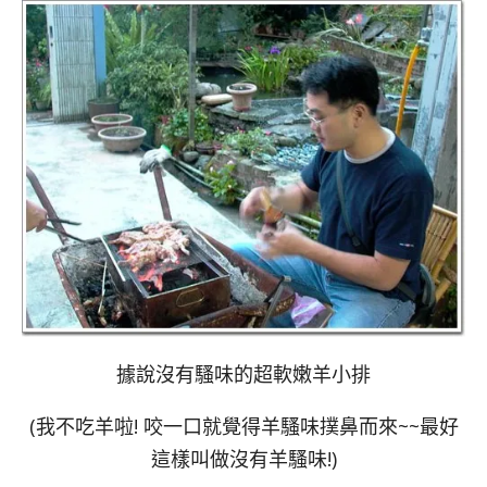
據說沒有騷味的超軟嫩羊小排
(我不吃羊啦! 咬一口就覺得羊騷味撲鼻而來~~最好
這樣叫做沒有羊騷味!)