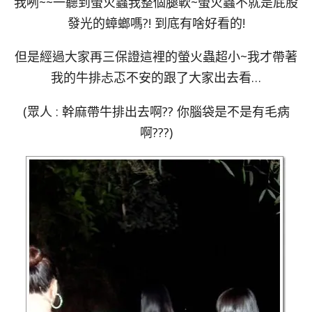
我咧~~一聽到螢火蟲我整個腿軟~螢火蟲不就是屁股
發光的蟑螂嗎?! 到底有啥好看的!
但是經過大家再三保證這裡的螢火蟲超小~我才帶著
我的牛排忐忑不安的跟了大家出去看…
(眾人 : 幹麻帶牛排出去啊?? 你腦袋是不是有毛病
啊???)