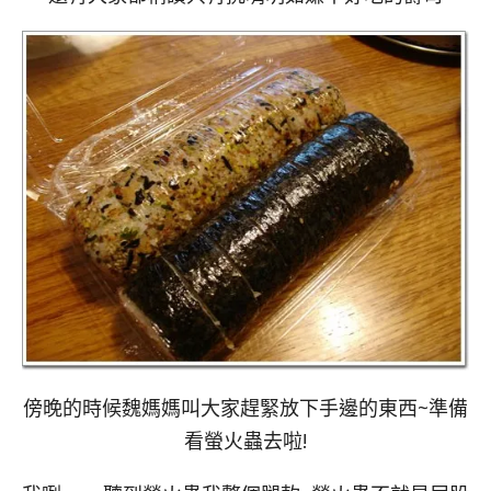
傍晚的時候魏媽媽叫大家趕緊放下手邊的東西~準備
看螢火蟲去啦!