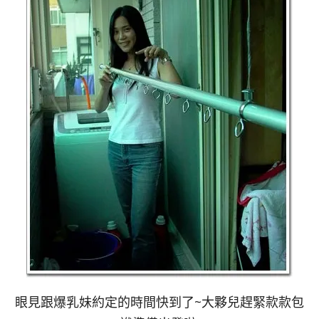
眼見跟爆乳妹約定的時間快到了~大夥兒趕緊款款包