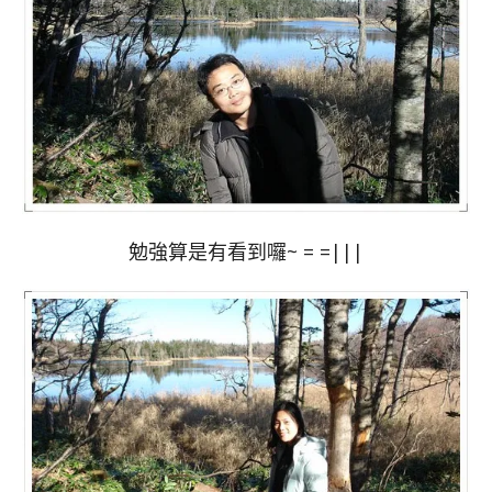
勉強算是有看到囉~ = =|||