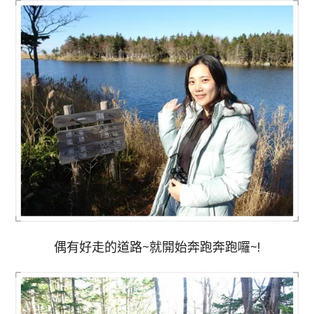
偶有好走的道路~就開始奔跑奔跑囉~!