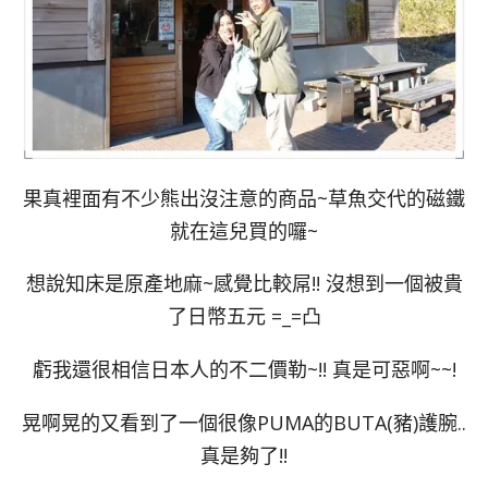
果真裡面有不少熊出沒注意的商品~草魚交代的磁鐵
就在這兒買的囉~
想說知床是原產地麻~感覺比較屌!! 沒想到一個被貴
了日幣五元 =_=凸
虧我還很相信日本人的不二價勒~!! 真是可惡啊~~!
晃啊晃的又看到了一個很像PUMA的BUTA(豬)護腕..
真是夠了!!