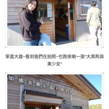
笨蛋大雄~看到我們在拍照~也跑來喇一張"大黑熊與
美少女"