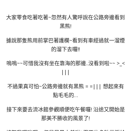
大家零食吃著吃著~忽然有人驚呼說在公路旁邊看到
黑熊!
據說那隻熊用前掌巴著護欄~看到有車經過就一溜煙
的溜下去囉!!
嗚嗚~~可惜我沒有坐在靠海的那邊..沒看到啦~~ >_<
|||
不過果真可怕~公路旁邊就有黑熊 = =||| 想起來有
點毛毛的…
接下來要去流冰館參觀順便吃午餐囉! 沿途又開始是
那美不勝收的風景了!