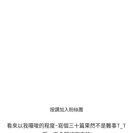
按讚加入粉絲團
看來以我囉唆的程度~寫個三十篇果然不是難事T_T