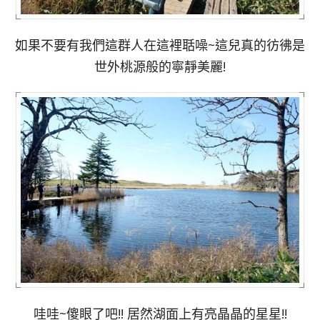
如果不要有我們這群人在這裡聒噪~這兒真的彷彿是
世外桃源般的寧靜美麗!
哇哇~傻眼了吧!! 居然湖面上有亮晶晶的星星!!