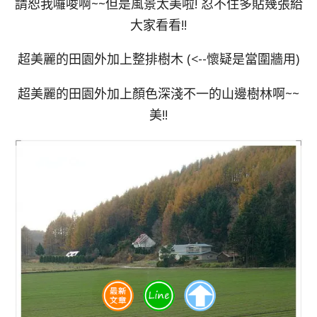
請恕我囉唆啊~~但是風景太美啦! 忍不住多貼幾張給
大家看看!!
超美麗的田園外加上整排樹木 (<--懷疑是當圍牆用)
超美麗的田園外加上顏色深淺不一的山邊樹林啊~~
美!!