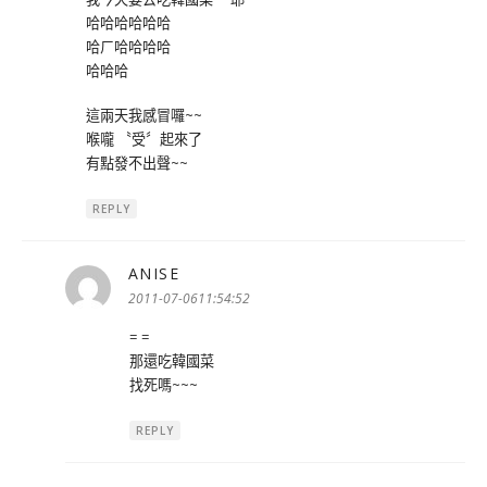
哈哈哈哈哈哈
哈ㄏ哈哈哈哈
哈哈哈
這兩天我感冒囉~~
喉嚨 〝受〞起來了
有點發不出聲~~
REPLY
ANISE
表
示:
2011-07-0611:54:52
= =
那還吃韓國菜
找死嗎~~~
REPLY