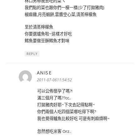
林口男帶我去吃的菜ㄟ
我們點的菜也跟你們一模一樣(少了打拋豬肉)
椒麻雞,月亮蝦餅,雲醬空心菜,清蒸檸檬魚
至於清蒸檸檬魚
你要選爐魚啦~這樣才好吃
鱈魚要做豆酥鱈魚才對味
REPLY
ANISE
表
示:
2011-07-0611:54:52
可以公佈懷孕了嗎?!
滿三個月了嗎??cc..
打拋豬肉好耶~下次去記得點啊~
你們兩個人吃四個菜哪吃得下啊?
我也覺得鱸魚比較好吃 可是有刺麻煩啊~
忽然想吃米客 Orz..