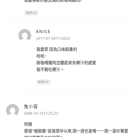
我最喜歡的是瓦城的綠咖哩雞肉!!
REPLY
ANISE
表
示:
2011-07-0611:54:52
我愛耶 因為口味超重的
哈哈~
綠咖哩雞肉怎聽起來有椰汁的感覺
我不敢吃椰汁 >.
REPLY
鬼小容
表
示:
2006-10-1611:25:22
阿姨
那個"椒麻雞"是我懷孕以來,頭一道也是唯一一道一直吵著要