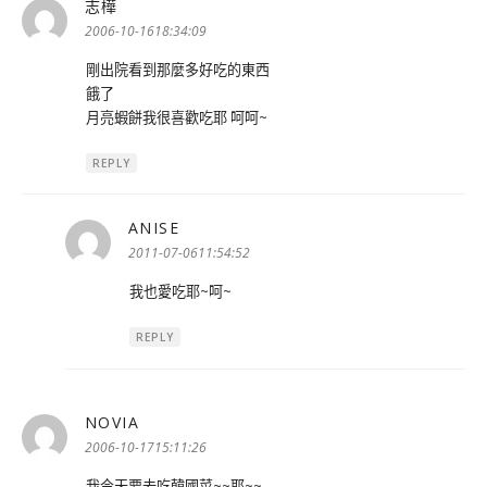
志樺
表
示:
2006-10-1618:34:09
剛出院看到那麼多好吃的東西
餓了
月亮蝦餅我很喜歡吃耶 呵呵~
REPLY
ANISE
表
示:
2011-07-0611:54:52
我也愛吃耶~呵~
REPLY
NOVIA
表
示:
2006-10-1715:11:26
我今天要去吃韓國菜~~耶~~