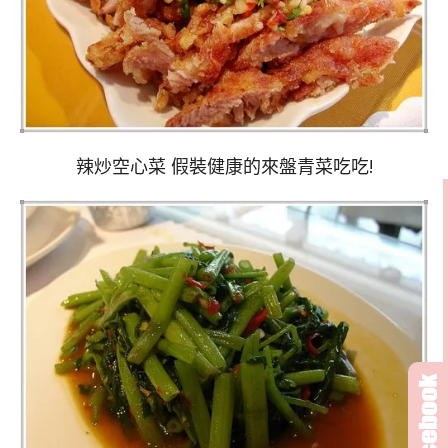
辣炒空心菜 假裝健康的來盤青菜吃吃!