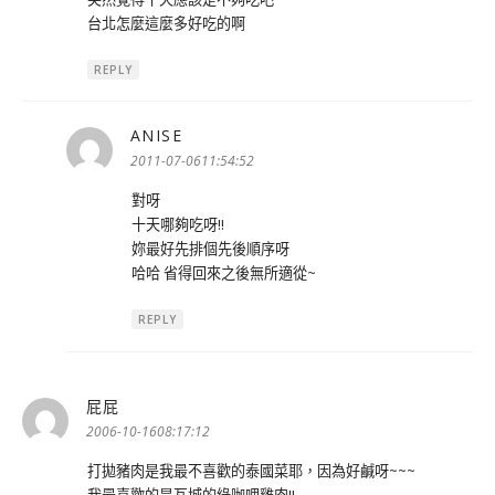
台北怎麼這麼多好吃的啊
REPLY
ANISE
表
示:
2011-07-0611:54:52
對呀
十天哪夠吃呀!!
妳最好先排個先後順序呀
哈哈 省得回來之後無所適從~
REPLY
屁屁
表
示:
2006-10-1608:17:12
打拋豬肉是我最不喜歡的泰國菜耶，因為好鹹呀~~~