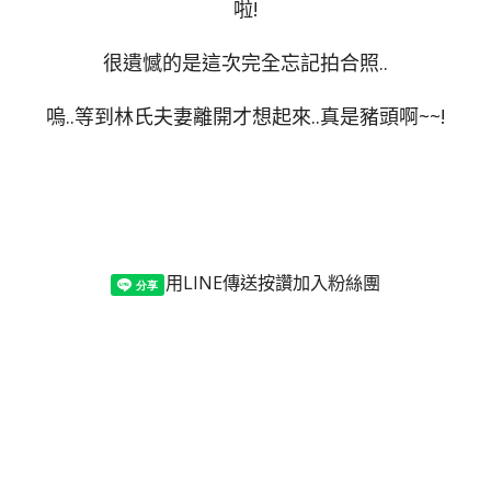
啦!
很遺憾的是這次完全忘記拍合照..
嗚..等到林氏夫妻離開才想起來..真是豬頭啊~~!
用LINE傳送
按讚加入粉絲團