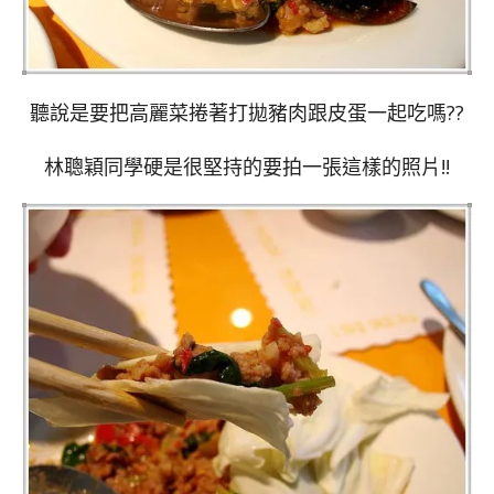
聽說是要把高麗菜捲著打拋豬肉跟皮蛋一起吃嗎??
林聰穎同學硬是很堅持的要拍一張這樣的照片!!