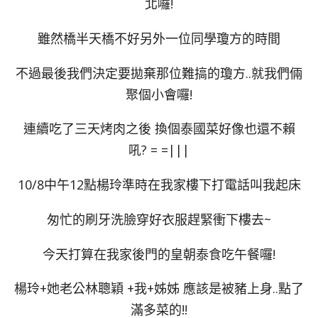
北囉!
雖然橋半天橋不好另外一位同學瓊方的時間
不過最後我們決定要拋棄那位難搞的瓊方..就我們倆
聚個小會囉!
連續吃了三天烤肉之後 換個泰國菜好像也還不賴
吼? = =|||
10/8中午12點楊玲準時在我家樓下打電話叫我起床
匆忙的刷牙洗臉穿好衣服趕緊衝下樓去~
今天打算在我家後門的皇朝泰食吃午餐囉!
楊玲+她老公林聰穎 +我+姊姊 應該是被豬上身..點了
滿多菜的!!