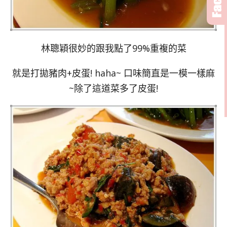
林聰穎很妙的跟我點了99%重複的菜
就是打拋豬肉+皮蛋! haha~ 口味簡直是一模一樣麻
~除了這道菜多了皮蛋!