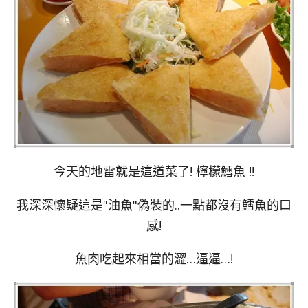
今天的地雷就是這道菜了! 檸檬鱈魚 !!
我深深懷疑這是"油魚"偽裝的..一點都沒有鱈魚的口
感!
魚肉吃起來相當的澀…逼逼…!