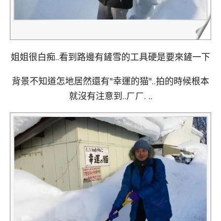
姐姐很白痴..看到路邊有鏟雪的工具硬是要來鏟一下
背景不知道怎地居然還有"幸運的猫"..拍的時候根本
就沒有注意到..ㄏㄏ. ..