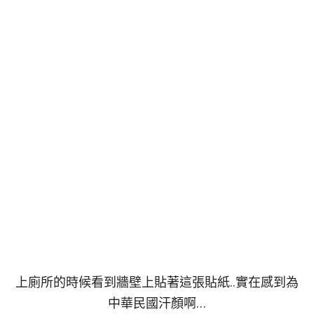
上廁所的時候看到牆壁上貼著這張貼紙..實在感到為
中華民國汗顏啊…