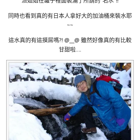
派姐姐在罐子裡面裝滿了所謂的"名水"!!
同時也看到真的有日本人拿好大的加油桶來裝水耶
~~
這水真的有這摸屌嗎?! @__@ 雖然好像真的有比較
甘甜啦….