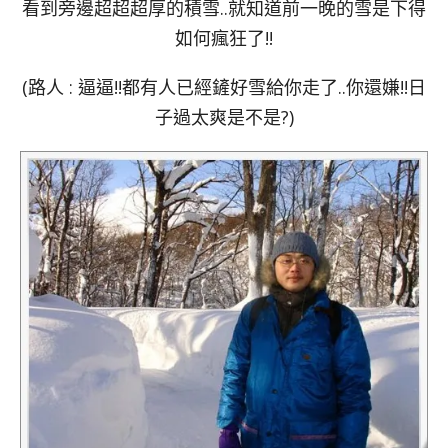
看到旁邊超超超厚的積雪..就知道前一晚的雪是下得
如何瘋狂了!!
(路人 : 逼逼!!都有人已經鏟好雪給你走了..你還嫌!!日
子過太爽是不是?)