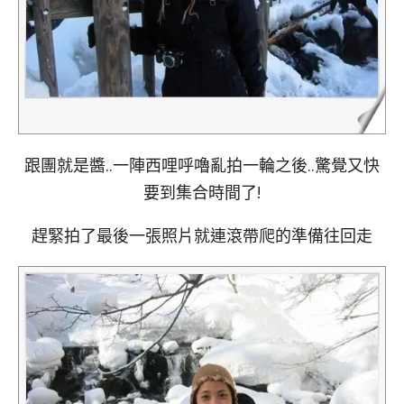
跟團就是醬..一陣西哩呼嚕亂拍一輪之後..驚覺又快
要到集合時間了!
趕緊拍了最後一張照片就連滾帶爬的準備往回走