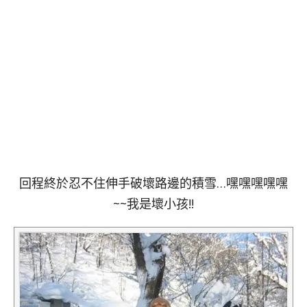
回程終於忍不住伸手破壞路邊的積雪…嘿嘿嘿嘿嘿
~~我是壞小孩!!