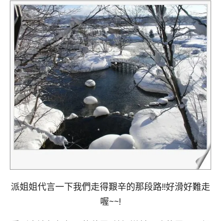
派姐姐代言一下我們走得艱辛的那段路!!好滑好難走
喔~~!