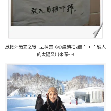
感慨汗顏完之後…丟掉羞恥心繼續拍照!! ^+++^ 騙人
的太陽又出來囉~~!