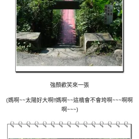
強顏歡笑來一張
(媽啊~~太陽好大啊!!媽啊~~這橋會不會垮啊~~~啊啊
啊~~~)