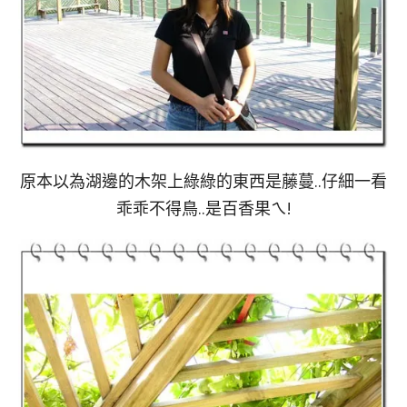
原本以為湖邊的木架上綠綠的東西是藤蔓..仔細一看
乖乖不得鳥..是百香果ㄟ!