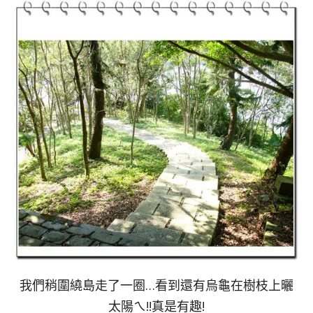
我們稍圍繞島走了一圈…看到還有烏龜在樹枝上曬
太陽ㄟ!!真是有趣!