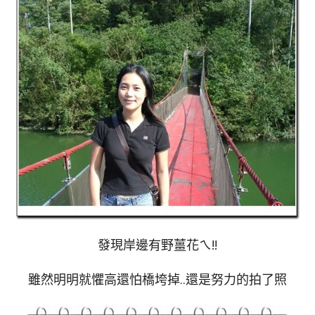
發現岸邊有野薑花ㄟ!!
雖然明明就懼高還怕橋垮掉..還是努力的拍了照