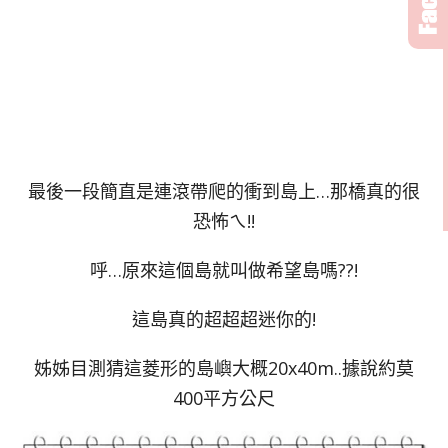
最後一段簡直是連滾帶爬的衝到島上…那橋真的很
恐怖ㄟ!!
呼…原來這個島就叫做希望島嗎??!
這島真的超超超迷你的!
姊姊目測猜這菱形的島嶼大概20x40m..據說約莫
400平方公尺