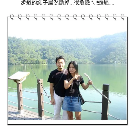
步道的繩子居然斷掉…很危險ㄟ!!逼逼….