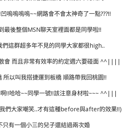
凹嗚嗚嗚嗚~~網路會不會太神奇了一點???!!
最後整個MSN聊天室裡面都是同學啦!!
! 我們這群超多年不見的同學大家都很high..
會 而且非常有效率的約定週六要碰面 ^^||||
 所以叫我搭捷運到板橋 順路帶我回桃園!!
!!哈哈~~同學一號!!該注意身材啦~~~ ^^|||
家嘲笑..才有這種before與after的效果!!)
.不只有一個小三的兒子還結過兩次婚