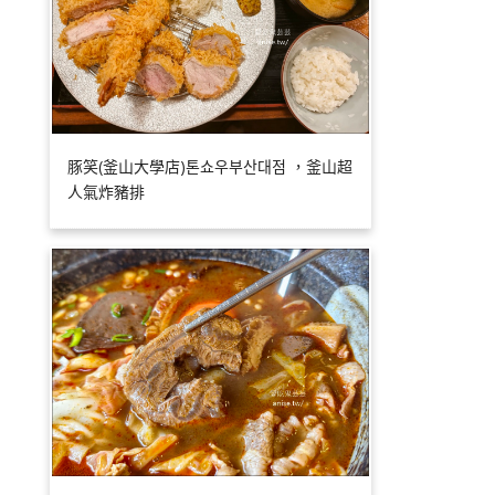
豚笑(釜山大學店)톤쇼우부산대점 ，釜山超
人氣炸豬排