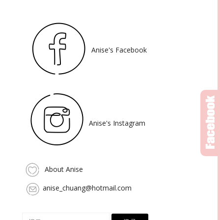
Anise's Facebook
Anise's Instagram
About Anise
anise_chuang@hotmail.com
搜