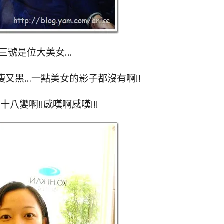
三號是位大美女…
又黑…一點美女的影子都沒有啊!!
八變啊!!感嘆啊感嘆!!!