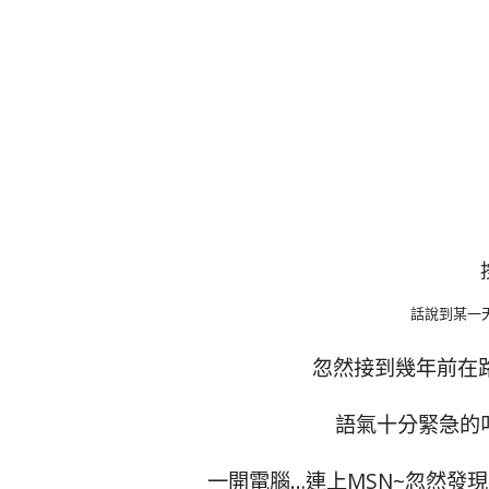
話說到某一
忽然接到幾年前在
語氣十分緊急的叫
一開電腦…連上MSN~忽然發