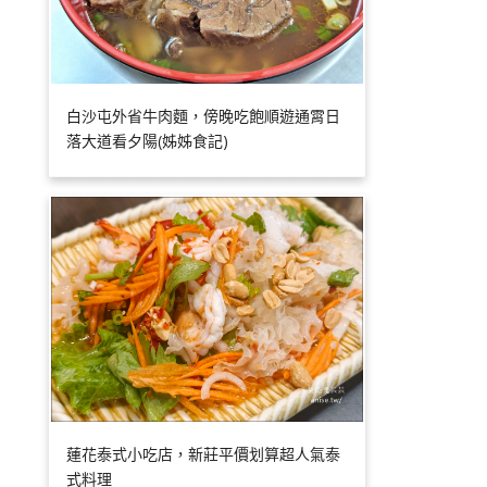
白沙屯外省牛肉麵，傍晚吃飽順遊通霄日
落大道看夕陽(姊姊食記)
蓮花泰式小吃店，新莊平價划算超人氣泰
式料理