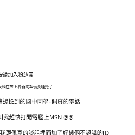
按讚加入粉絲團
天躺在床上看新聞準備要睡覺了
路邊撿到的國中同學–佩真的電話
我趕快打開電腦上MSN @@
現我跟佩真的談話裡面加了好幾個不認識的ID