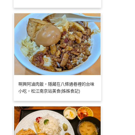
啊興阿滷肉飯，隱藏在八條通巷裡的台味
小吃，松江南京站美食(姊姊食記)