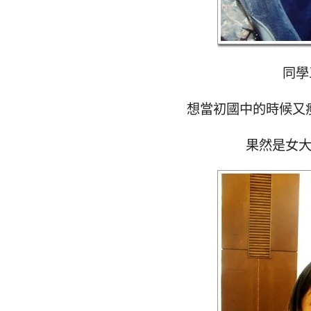
同學
想當初國中的時候又瘦
果然是女大十