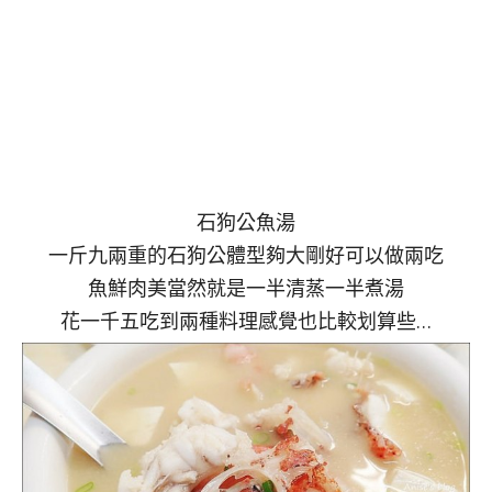
石狗公魚湯
一斤九兩重的石狗公體型夠大剛好可以做兩吃
魚鮮肉美當然就是一半清蒸一半煮湯
花一千五吃到兩種料理感覺也比較划算些…