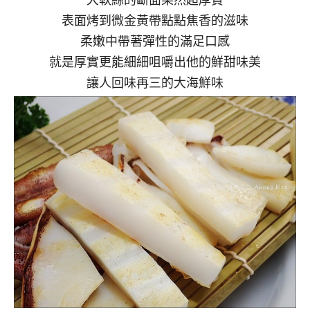
表面烤到微金黃帶點點焦香的滋味
柔嫩中帶著彈性的滿足口感
就是厚實更能細細咀嚼出他的鮮甜味美
讓人回味再三的大海鮮味