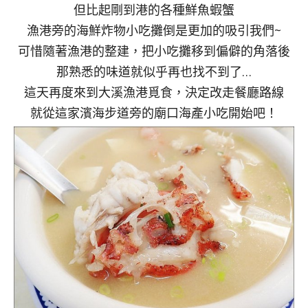
但比起剛到港的各種鮮魚蝦蟹
漁港旁的海鮮炸物小吃攤倒是更加的吸引我們~
可惜隨著漁港的整建，把小吃攤移到偏僻的角落後
那熟悉的味道就似乎再也找不到了…
這天再度來到大溪漁港覓食，決定改走餐廳路線
就從這家濱海步道旁的廟口海產小吃開始吧！