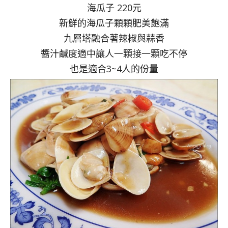
海瓜子 220元
新鮮的海瓜子顆顆肥美飽滿
九層塔融合著辣椒與蒜香
醬汁鹹度適中讓人一顆接一顆吃不停
也是適合3~4人的份量