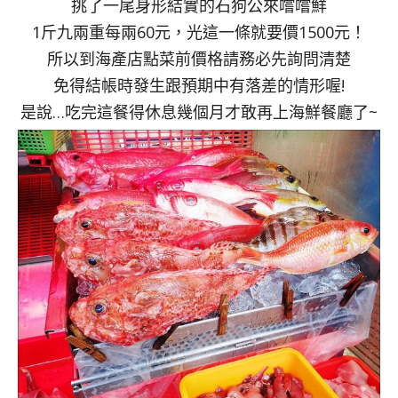
挑了一尾身形結實的石狗公來嚐嚐鮮
1斤九兩重每兩60元，光這一條就要價1500元！
所以到海產店點菜前價格請務必先詢問清楚
免得結帳時發生跟預期中有落差的情形喔!
是說…吃完這餐得休息幾個月才敢再上海鮮餐廳了~