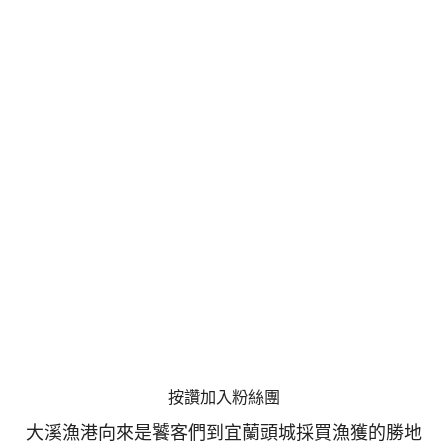
按讚加入粉絲團
大溪漁港向來是饕客們到宜蘭頭城採買漁獲的勝地