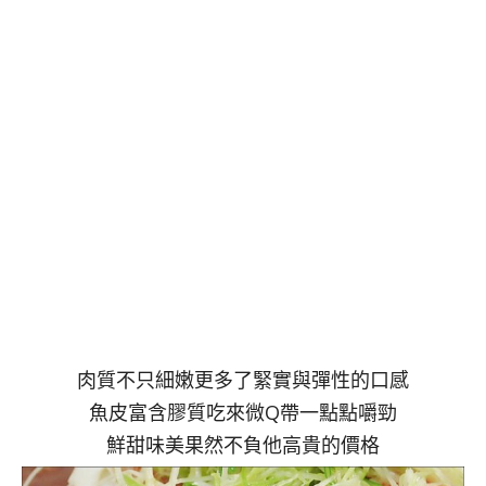
肉質不只細嫩更多了緊實與彈性的口感
魚皮富含膠質吃來微Q帶一點點嚼勁
鮮甜味美果然不負他高貴的價格