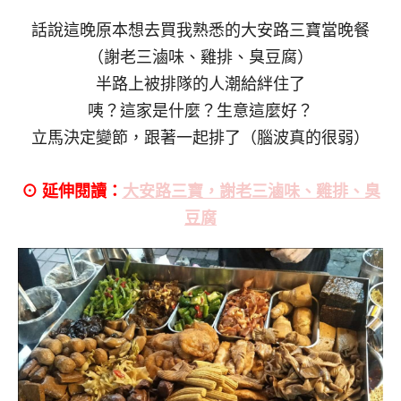
話說這晚原本想去買我熟悉的大安路三寶當晚餐
（謝老三滷味、雞排、臭豆腐）
半路上被排隊的人潮給絆住了
咦？這家是什麼？生意這麼好？
立馬決定變節，跟著一起排了（腦波真的很弱）
⊙ 延伸閱讀：
大安路三寶，謝老三滷味、雞排、臭
豆腐