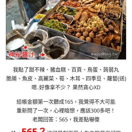
我點了甜不辣、豬血糕、百頁、鳥蛋、蒟蒻丸
脆腸、魚皮、高麗菜、筍、木耳、四季豆、蘿蔔(送)
嗯..好像拿不少？ 果然貪心XD
結帳金額第一次聽成165，我覺得不大可能
重新問了一次，心裡暗想，應該300多吧！
老闆回答：565，我差點嚇傻
565？