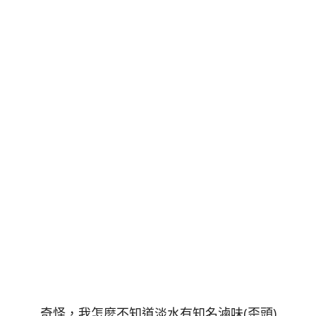
奇怪，我怎麼不知道淡水有知名滷味(歪頭)