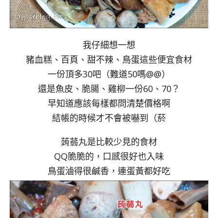
我仔細想一想
豬血糕、百頁、甜不辣、鳥蛋這些便宜食材
一份頂多30吧（難道50嗎@@）
還是魚皮、脆腸、雞柳一份60、70？
早知道應該每樣都問清楚價格啊
結帳的時候才不會被嚇到（菸
蒟蒻丸是比較少見的食材
QQ脆脆的，口感很好也入味
鳥蛋滷得很鹹香，連蛋黃都好吃