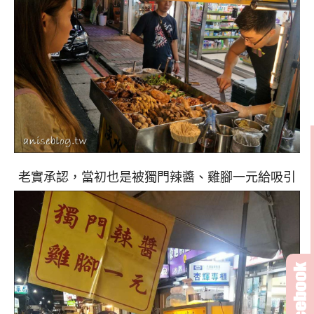
老實承認，當初也是被獨門辣醬、雞腳一元給吸引