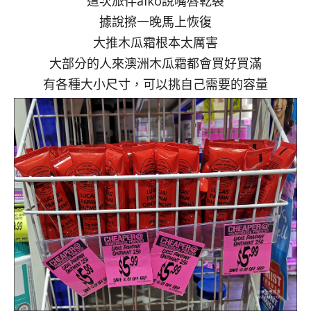
這次旅伴aiko說嘴唇乾裂
據說擦一晚馬上恢復
大推木瓜霜根本太厲害
大部分的人來澳洲木瓜霜都會買好買滿
有各種大小尺寸，可以挑自己需要的容量