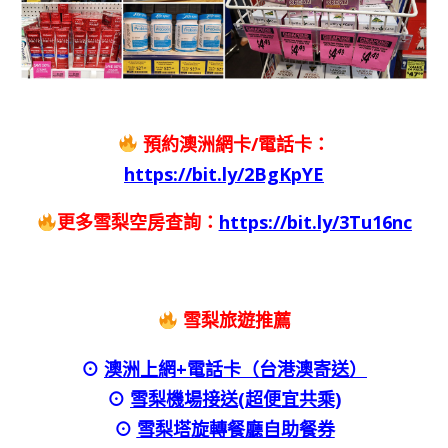
預約澳洲網卡/電話卡：
https://bit.ly/2BgKpYE
更多雪梨空房查詢：
https://bit.ly/3Tu16nc
雪梨旅遊推薦
⊙
澳洲上網+電話卡（台港澳寄送）
⊙
雪梨機場接送(超便宜共乘)
⊙
雪梨塔旋轉餐廳自助餐券