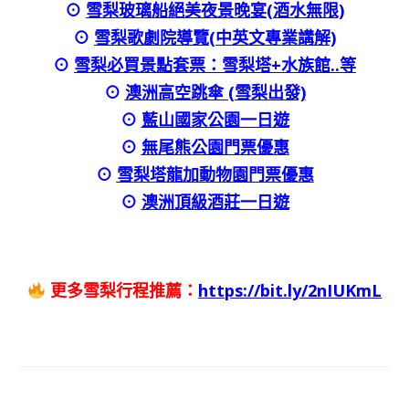
⊙
雪梨玻璃船絕美夜景晚宴(酒水無限)
⊙
雪梨歌劇院導覽(中英文專業講解)
⊙
雪梨必買景點套票：雪梨塔+水族館..等
⊙
澳洲高空跳傘 (雪梨出發)
⊙
藍山國家公園一日遊
⊙
無尾熊公園門票優惠
⊙
雪梨塔龍加動物園門票優惠
⊙
澳洲頂級酒莊一日遊
更多雪梨行程推薦：
https://bit.ly/2nIUKmL