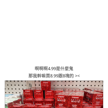
啊啊啊4.99是什麼鬼
那我幹嘛買8.99跟8塊的 ><