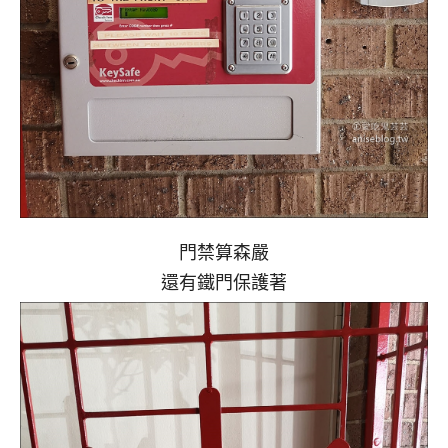
門禁算森嚴
還有鐵門保護著