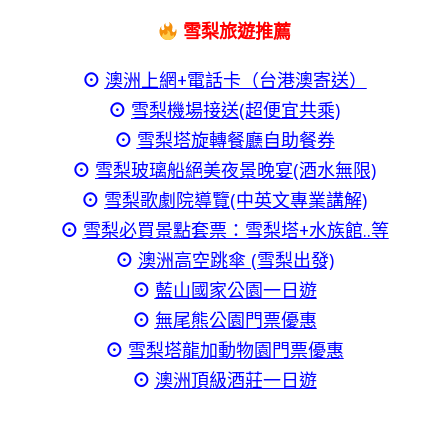
雪梨旅遊推薦
⊙
澳洲上網+電話卡（台港澳寄送）
⊙
雪梨機場接送(超便宜共乘)
⊙
雪梨塔旋轉餐廳自助餐券
⊙
雪梨玻璃船絕美夜景晚宴(酒水無限)
⊙
雪梨歌劇院導覽(中英文專業講解)
⊙
雪梨必買景點套票：雪梨塔+水族館..等
⊙
澳洲高空跳傘 (雪梨出發)
⊙
藍山國家公園一日遊
⊙
無尾熊公園門票優惠
⊙
雪梨塔龍加動物園門票優惠
⊙
澳洲頂級酒莊一日遊