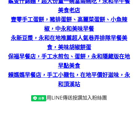
龜叟什錦麵，超大份量一碗當兩碗吃，永和早午餐
美食老店
壹零手工蛋餅，豬排蛋餅、高麗菜蛋餅、小魚辣
椒，中永和美味早餐
永新豆漿，永和在地推薦超人氣巷弄排隊早餐美
食，美味胡椒餅蛋
保福早餐店，手工水煎包、蛋餅，永和隱藏版在地
早點美食
賴媽媽早餐店，手工小籠包，在地平價好滋味，永
和頂溪站
用LINE傳送
按讚加入粉絲團