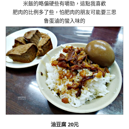
米飯的略偏硬些有嚼勁，這點我喜歡
肥肉的比例多了些，怕肥肉的朋友可能要三思
鲁蛋滷的蠻入味的
油豆腐 20元