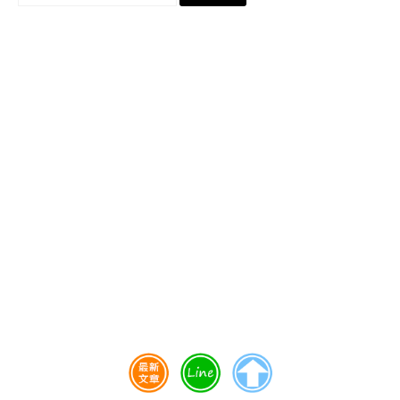
尋
關
鍵
字: