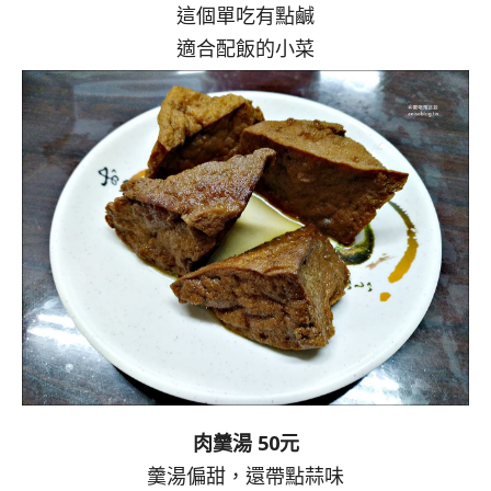
這個單吃有點鹹
適合配飯的小菜
肉羹湯 50元
羹湯偏甜，還帶點蒜味