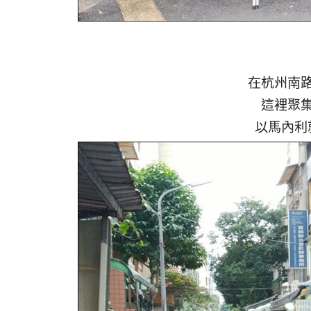
在杭州南
這裡聚
以馬內利