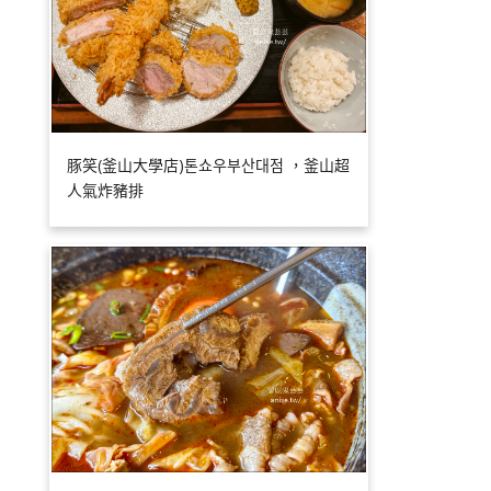
豚笑(釜山大學店)톤쇼우부산대점 ，釜山超
人氣炸豬排