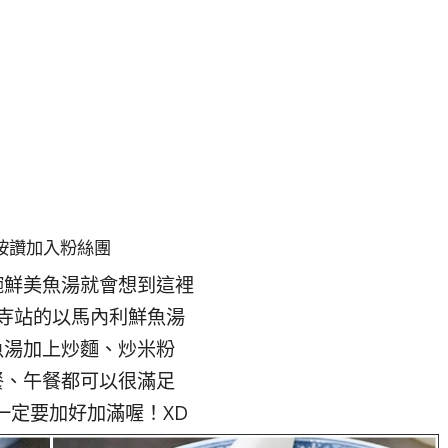
按讚加入粉絲團
碗鮮美魚湯就會想到這裡
寺站的以馬內利鮮魚湯
魚湯加上炒麵、炒米粉
餐、午餐都可以很滿足
一定要加好加滿喔！XD