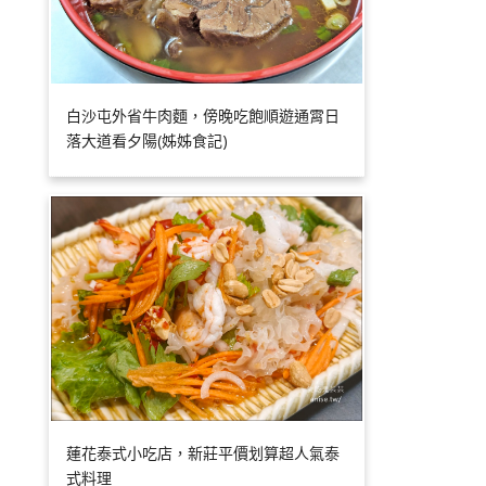
白沙屯外省牛肉麵，傍晚吃飽順遊通霄日
落大道看夕陽(姊姊食記)
蓮花泰式小吃店，新莊平價划算超人氣泰
式料理