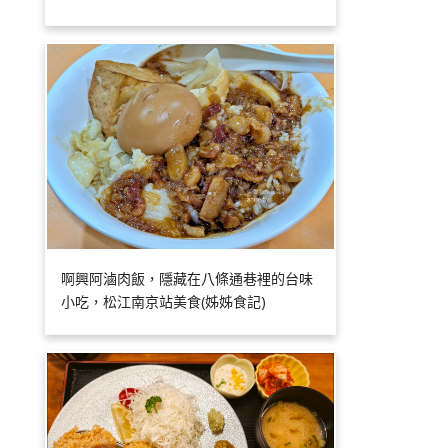
啊興阿滷肉飯，隱藏在八條通巷裡的台味
小吃，松江南京站美食(姊姊食記)