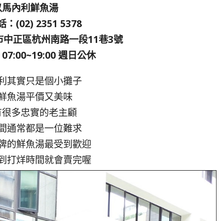
以馬內利鮮魚湯
(02) 2351 5378
中正區杭州南路一段11巷3號
7:00~19:00 週日公休
利其實只是個小攤子
鮮魚湯平價又美味
有很多忠實的老主顧
間通常都是一位難求
牌的鮮魚湯最受到歡迎
到打烊時間就會賣完喔