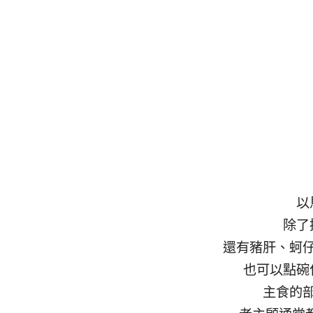
以
除了
還有豬肝、蚵
也可以點碗
主食的