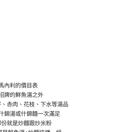
馬內利的價目表
招牌的鮮魚湯之外
仔、赤肉、花枝、下水等湯品
什錦湯或什錦麵一次滿足
部份就是炒麵跟炒米粉