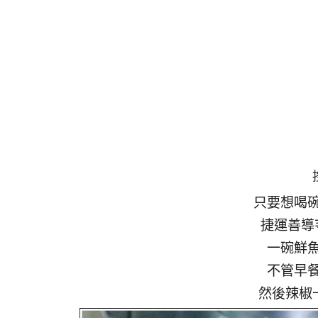
只要想喝
捷運善導
一碗鮮
不管早
然後辣椒