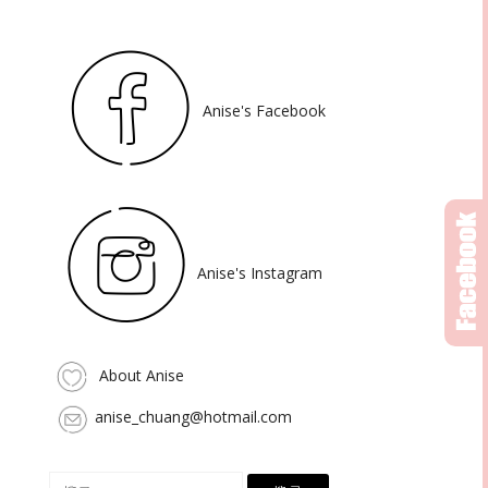
Anise's Facebook
Anise's Instagram
About Anise
anise_chuang@hotmail.com
搜