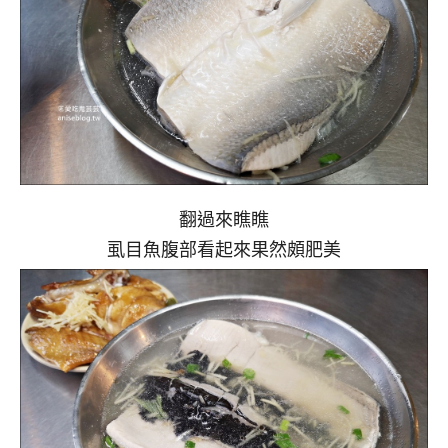
翻過來瞧瞧
虱目魚腹部看起來果然頗肥美