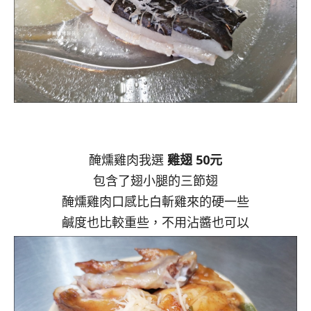
醃燻雞肉我選
雞翅 50元
包含了翅小腿的三節翅
醃燻雞肉口感比白斬雞來的硬一些
鹹度也比較重些，不用沾醬也可以