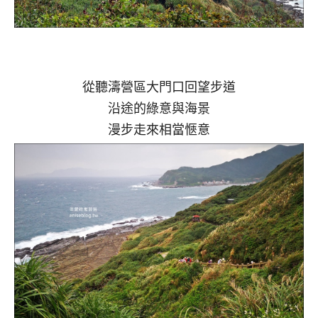
從聽濤營區大門口回望步道
沿途的綠意與海景
漫步走來相當愜意