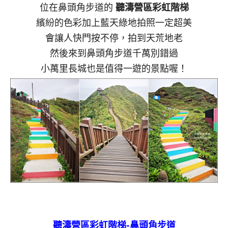
位在鼻頭角步道的
聽濤營區彩虹階梯
繽紛的色彩加上藍天綠地拍照一定超美
會讓人快門按不停，拍到天荒地老
然後來到鼻頭角步道千萬別錯過
小萬里長城也是值得一遊的景點喔！
聽濤營區彩虹階梯-鼻頭角步道