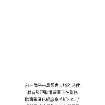
前一陣子來鼻頭角步道的時候
就有發現聽濤營區正在整修
聽濤營區已經廢棄將近20年了