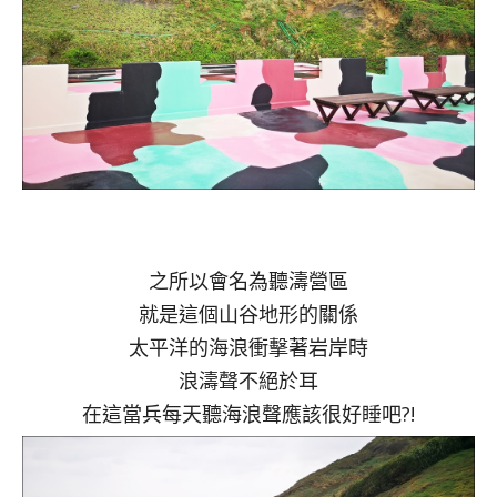
之所以會名為聽濤營區
就是這個山谷地形的關係
太平洋的海浪衝擊著岩岸時
浪濤聲不絕於耳
在這當兵每天聽海浪聲應該很好睡吧?!