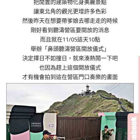
把閒置的建築物化身美麗景點
讓東北角的觀光更增許多色彩
然後昨天在想要帶爹娘去哪走走的時候
剛好看到聽濤營區要開放的消息
而且就在11/05這天10點
舉辦「鼻頭聽濤營區開放儀式」
決定擇日不如撞日，就來湊熱鬧一下吧
也因為趕上這個開放儀式
才有機會拍到這在營區門口奏樂的畫面