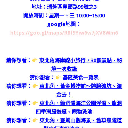
地址：瑞芳區鼻頭路99號之3
開放時間：星期一、三 10:00~15:00
google地圖：
https://goo.gl/maps/R8f9Yiw6w7jXV8Wm6
猜你想看：
東北角海岸線小旅行，30個景點、秘
境一次收錄
猜你想看：
基隆美食一覽表
猜你想看：
東北角．黃金博物館～體驗礦坑、淘
金去！
猜你想看：
東北角．龍洞灣海洋公園浮潛、龍洞
四季灣飆遊艇、寵物泳池
猜你想看：
東北角．靈鷲山觀海景、舊草嶺隧道