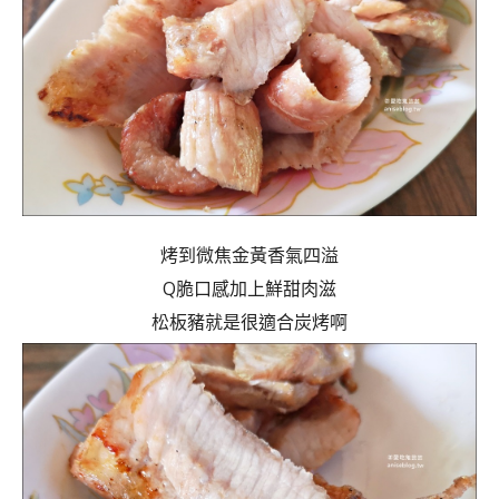
烤到微焦金黃香氣四溢
Q脆口感加上鮮甜肉滋
松板豬就是很適合炭烤啊