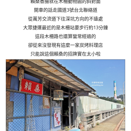
賴桑香腸就在木柵動物園的斜對面
開車的話走國道3號台北聯絡道
從萬芳交流道下往深坑方向的不遠處
大眾捷運最近的是木柵站要步行約13分鐘
這段木柵路也還算蠻常經過的
卻從來沒發現有這麼一家炭烤料理店
只能說這個賴桑的招牌實在太小啦