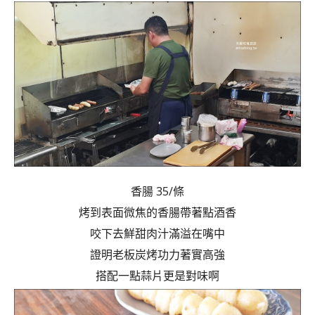
香腸 35/條
烤到表面微焦的香腸帶著點酒香
咬下去鮮甜肉汁滿溢在嘴中
證明老板炭烤功力著實高強
搭配一點蒜片更是對味啊