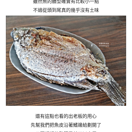
雖然魚的體型確實有比較小一點
不過從頭到尾真的幾乎沒有土味
還有這點也看的出老板的用心
先幫我們把魚皮沿著鰭邊給劃開了