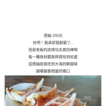
透抽 200元
好吧！我承認我辭窮了…
但是老板的炭烤功夫真的棒啊
每一種食材都是烤得恰到好處
這透抽就是吃到大海的鮮甜味
越嚼越香相當的順口