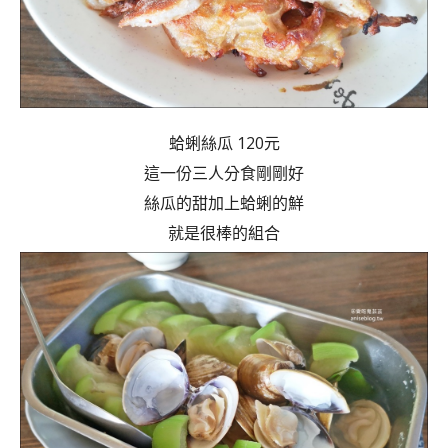
蛤蜊絲瓜 120元
這一份三人分食剛剛好
絲瓜的甜加上蛤蜊的鮮
就是很棒的組合