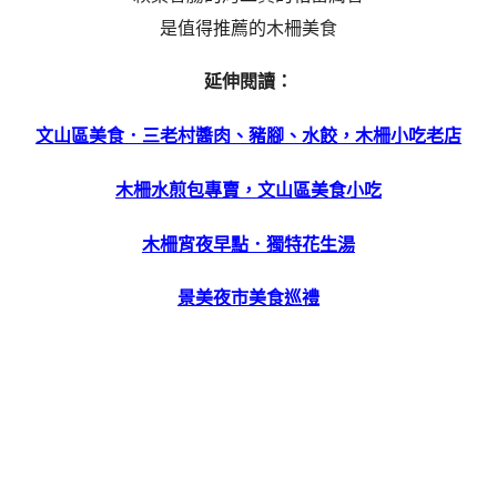
是值得推薦的木柵美食
延伸閱讀：
文山區美食．三老村醬肉、豬腳、水餃，木柵小吃老店
木柵水煎包專賣，文山區美食小吃
木柵宵夜早點．獨特花生湯
景美夜市美食巡禮