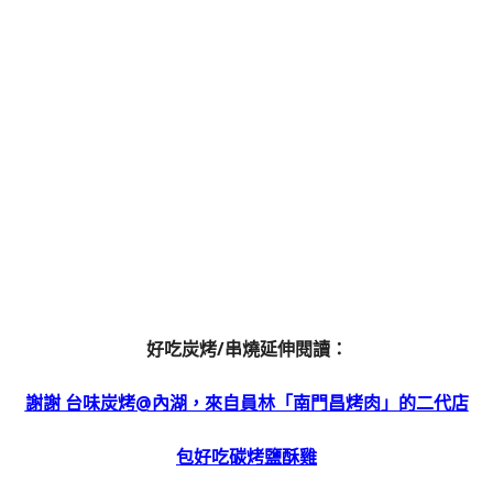
好吃炭烤/串燒延伸閱讀：
謝謝 台味炭烤@內湖，來自員林「南門昌烤肉」的二代店
包好吃碳烤鹽酥雞