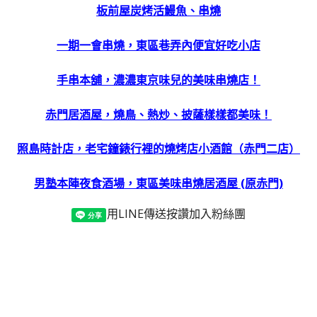
板前屋炭烤活鰻魚、串燒
一期一會串燒，東區巷弄內便宜好吃小店
手串本舖，濃濃東京味兒的美味串燒店！
赤門居酒屋，燒鳥、熱炒、披薩樣樣都美味！
照島時計店，老宅鐘錶行裡的燒烤店小酒館（赤門二店）
男塾本陣夜食酒場，東區美味串燒居酒屋 (原赤門)
用LINE傳送
按讚加入粉絲團