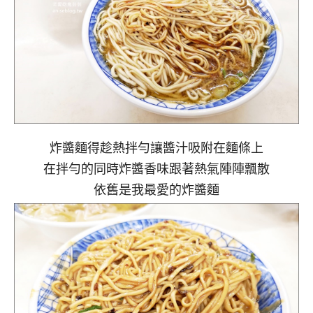
炸醬麵得趁熱拌勻讓醬汁吸附在麵條上
在拌勻的同時炸醬香味跟著熱氣陣陣飄散
依舊是我最愛的炸醬麵