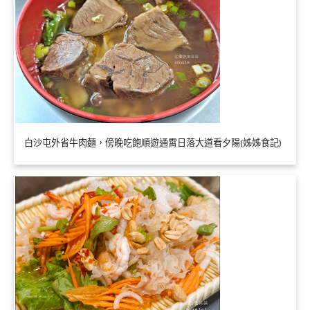
白沙屯外省牛肉麵，傍晚吃飽順遊通霄日落大道看夕陽(姊姊食記)