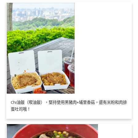
Chi油飯（喫油飯），堅持使用黑豬肉+埔里香菇，還有米粉和肉排
蛋吐司哦！