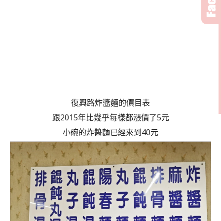
復興路炸醬麵的價目表
跟2015年比幾乎每樣都漲價了5元
小碗的炸醬麵已經來到40元