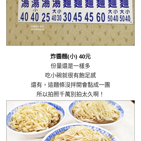
炸醬麵(小) 40元
份量還是一樣多
吃小碗就很有飽足感
還有，這麵條沒拌開會黏成一團
所以拍照千萬別拍太久啊！