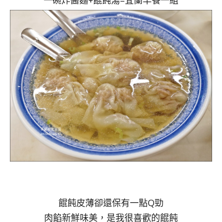
一碗炸醬麵+餛飩湯=宜蘭早餐一組
餛飩皮薄卻還保有一點Q勁
肉餡新鮮味美，是我很喜歡的餛飩