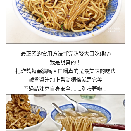
最正確的食用方法拌完趕緊大口吃(疑?)
我是說真的！
把炸醬麵塞滿嘴大口嚼真的是最美味的吃法
鹹香醬汁加上帶勁麵條就是完美
不過請注意自身安全……..別噎著啦！