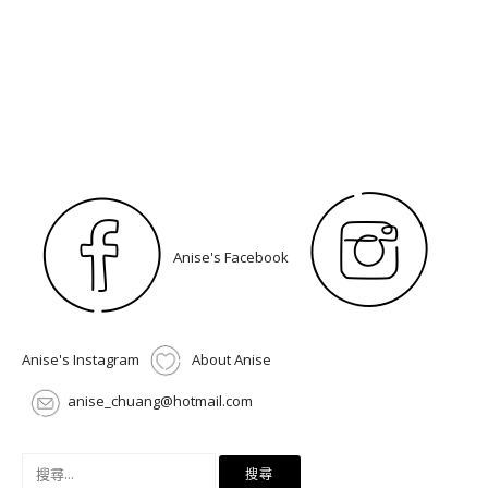
Anise's Facebook
Anise's Instagram
About Anise
anise_chuang@hotmail.com
搜