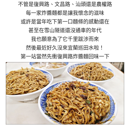
不管是復興路、文昌路、汕頭還是農權路
每一家炸醬麵都是讓我懷念的滋味
或許是當年吃下第一口麵條的感動還在
甚至在雪山隧道還沒通車的年代
我也願意為了它千里跋涉而來
然後最近好久沒來宜蘭巡田水啦！
第一站當然先衝復興路炸醬麵回味一下