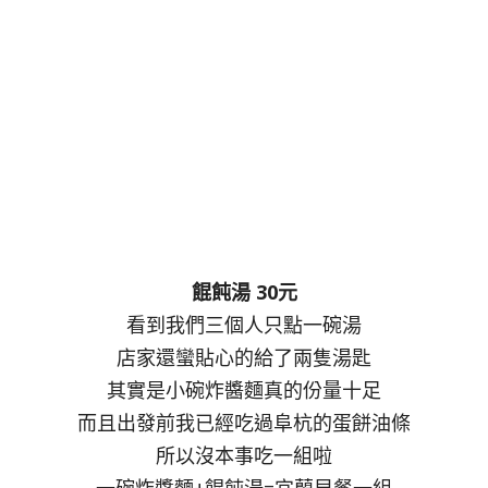
餛飩湯 30元
看到我們三個人只點一碗湯
店家還蠻貼心的給了兩隻湯匙
其實是小碗炸醬麵真的份量十足
而且出發前我已經吃過阜杭的蛋餅油條
所以沒本事吃一組啦