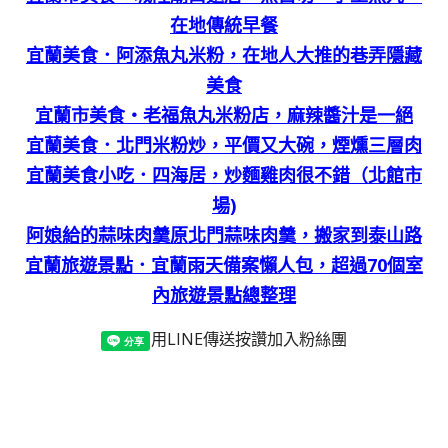
在地傳統早餐
宜蘭美食．阿添魚丸米粉，在地人大推的巷弄隱藏
美食
宜蘭市美食‧老福魚丸米粉店，麻辣醬汁是一絕
宜蘭美食．北門米粉炒，平價又大碗，煙燻三層肉
宜蘭美食小吃．四海居，炒麵雞肉很不錯（北館市
場)
阿娘給的蒜味肉羹原北門蒜味肉羹，搬家到泰山路
宜蘭旅遊景點．宜蘭雨天備案懶人包，超過70個室
內旅遊景點總整理
用LINE傳送
按讚加入粉絲團