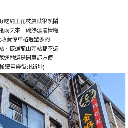
好吃純正花枝羹就很熱鬧
陰雨天來一碗熱湯最棒啦
近收費停車格還蠻多的
站、捷運龍山寺站都不遠
眾運輸還是開車都方便
23搬遷至廣街州新址)