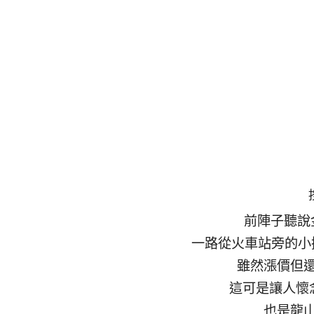
前陣子聽說
一路從火車站旁的小攤
雖然漲價但
這可是讓人懷
也是龍