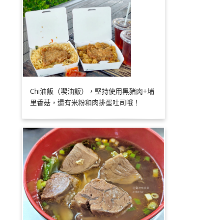
Chi油飯（喫油飯），堅持使用黑豬肉+埔
里香菇，還有米粉和肉排蛋吐司哦！