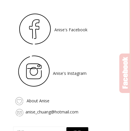
Anise's Facebook
Anise's Instagram
About Anise
anise_chuang@hotmail.com
搜