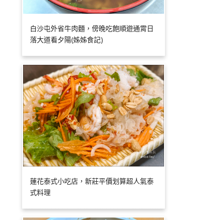
白沙屯外省牛肉麵，傍晚吃飽順遊通霄日
落大道看夕陽(姊姊食記)
蓮花泰式小吃店，新莊平價划算超人氣泰
式料理