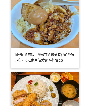
啊興阿滷肉飯，隱藏在八條通巷裡的台味
小吃，松江南京站美食(姊姊食記)