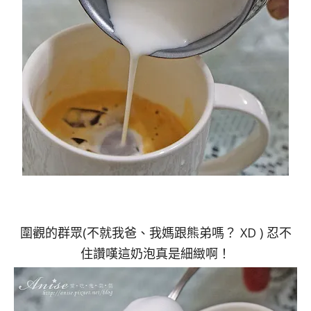
圍觀的群眾(不就我爸、我媽跟熊弟嗎？ XD ) 忍不
住讚嘆這奶泡真是細緻啊！