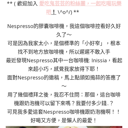
** ( 歡迎加入
愛吃鬼芸芸的粉絲
團，一起吃喝玩樂
吧
！
\^o^/) **
Nespresso的膠囊咖啡機，我這個咖啡控看好久好
久了～
可是因為我家太小，是個標準的「小好窄」，根本
找不到地方放咖啡機，所以遲遲不敢入手
最近發現Nespresso其中一台咖啡機: Inissia，看起
來超小巧，感覺我家放得下耶！
面對Nespresso的邀稿，馬上點頭如搗蒜的答應了
～
用了幾個禮拜之後，我忍不住問：那個，這台咖啡
機跟奶泡機可以留下來嗎？我要付多少錢..？
可見我多愛這套Nespresso咖啡機跟奶泡機啊！！
好喝又方便，是懶人的最愛！