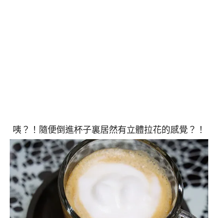
咦？！隨便倒進杯子裏居然有立體拉花的感覺？！