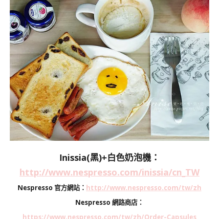
Inissia(黑)+白色奶泡機：
http://www.nespresso.com/inissia/cn_TW
Nespresso 官方網站：
http://www.nespresso.com/tw/zh
Nespresso 網路商店：
https://www.nespresso.com/tw/zh/Order-Capsules