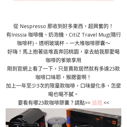
從 Nespresso 那收到好多東西，超興奮的！
有Inissia 咖啡機、奶泡機、CitiZ Travel Mug(隨行
咖啡杯)、透明玻璃杯、一大堆咖啡膠囊～
好嗨！馬上抱著這堆直奔回桃園，拿去給我那愛喝
咖啡的爹娘享用
剛到官網上看了一下，只是賣款居然就有多達23款
咖啡口味耶，猴腮雷啊！
加上一年至少3次的限量款咖啡，口味變化多，怎麼
喝也喝不膩。
要看有哪23款咖啡膠囊？請點>>
這裡
<<