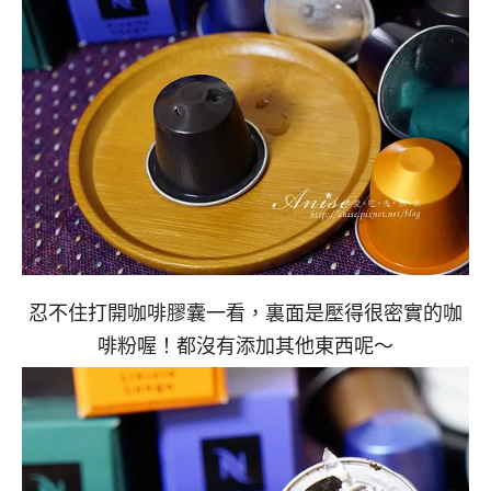
忍不住打開咖啡膠囊一看，裏面是壓得很密實的咖
啡粉喔！都沒有添加其他東西呢～