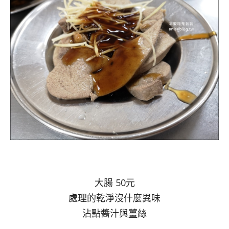
大腸 50元
處理的乾淨沒什麼異味
沾點醬汁與薑絲