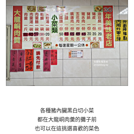
各種豬內臟黑白切小菜
都在大龍峒肉羹的攤子前
也可以在這挑選喜歡的菜色