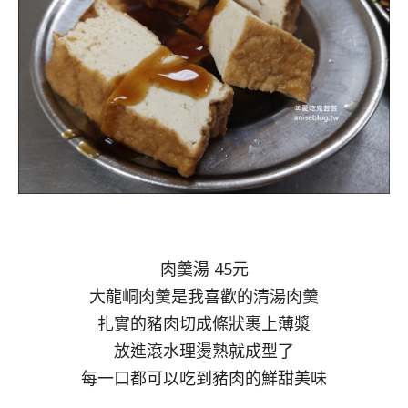
肉羹湯 45元
大龍峒肉羹是我喜歡的清湯肉羹
扎實的豬肉切成條狀裹上薄漿
放進滾水理燙熟就成型了
每一口都可以吃到豬肉的鮮甜美味