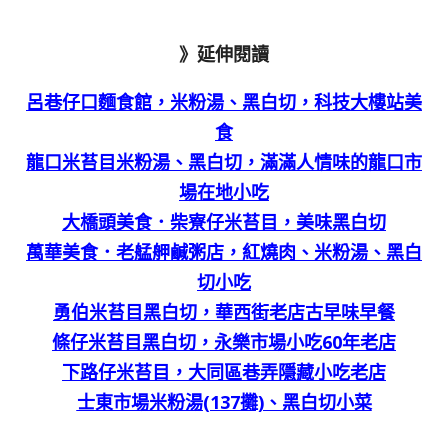
》延伸閱讀
呂巷仔口麵食館，米粉湯、黑白切，科技大樓站美
食
龍口米苔目米粉湯、黑白切，滿滿人情味的龍口市
場在地小吃
大橋頭美食．柴寮仔米苔目，美味黑白切
萬華美食．老艋舺鹹粥店，紅燒肉、米粉湯、黑白
切小吃
勇伯米苔目黑白切，華西街老店古早味早餐
條仔米苔目黑白切，永樂市場小吃60年老店
下路仔米苔目，大同區巷弄隱藏小吃老店
士東市場米粉湯(137攤)、黑白切小菜