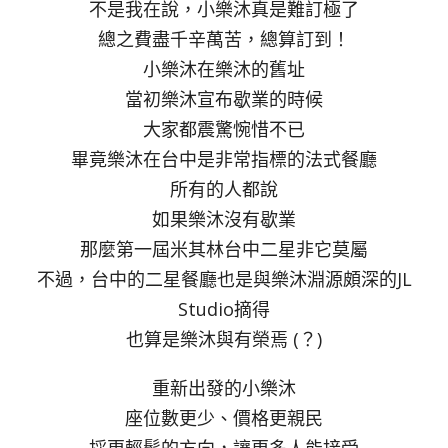
不是我在說，小樂沐真是難訂極了
總之費盡千辛萬苦，總算訂到！
小樂沐在樂沐的舊址
當初樂沐宣布歇業的時候
大家都震驚惋惜不已
畢竟樂沐在台中是非常指標的法式餐廳
所有的人都說
如果樂沐沒有歇業
那麼第一屆米其林台中二星非它莫屬
不過，台中的二星餐廳也是與樂沐淵源頗深的JL
Studio摘得
也算是樂沐與有榮焉 (？)
重新出發的小樂沐
座位數更少、價格更親民
採更輕鬆的方向，讓更多人能接受