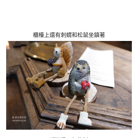
櫃檯上還有刺蝟和松鼠坐鎮著