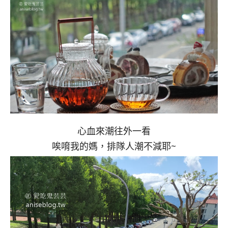
心血來潮往外一看
唉唷我的媽，排隊人潮不減耶~