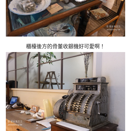
櫃檯後方的骨董收銀機好可愛啊！