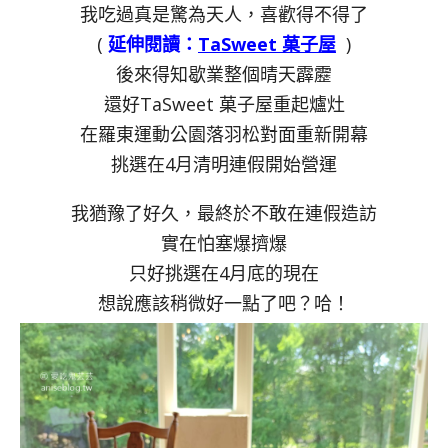
我吃過真是驚為天人，喜歡得不得了
(
延伸閱讀：
TaSweet 菓子屋
)
後來得知歇業整個晴天霹靂
還好TaSweet 菓子屋重起爐灶
在羅東運動公園落羽松對面重新開幕
挑選在4月清明連假開始營運
我猶豫了好久，最終於不敢在連假造訪
實在怕塞爆擠爆
只好挑選在4月底的現在
想說應該稍微好一點了吧？哈！