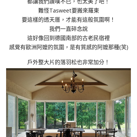
都讓我們讚嘆不已，也太美了吧！
難怪Tasweet要搬來羅東
要這樣的透天厝，才能有這般氛圍啊！
我們一直碎念說
這好像回到德國南部的古老民宿裡
感覺有歐洲阿嬤的氛圍，是有質感的阿嬤那種(笑)
戶外整大片的落羽松也非常加分！