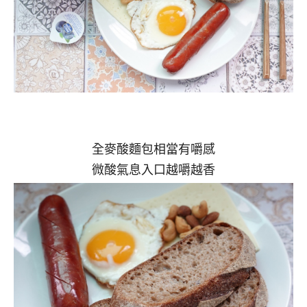
全麥酸麵包相當有嚼感
微酸氣息入口越嚼越香