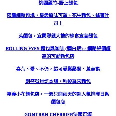
桃園蘆竹-野上麵包
陳耀訓麵包埠，最愛原味可頌、花生麵包、蜂蜜吐
司！
莢麵包，宜蘭鄉親大推的綠食宣言麵包
ROLLING EYES 麵包與咖啡 (翻白眼)，網路評價超
高的可愛麵包店
喜荒、愛、不仍，超可愛鬆鬆獅、蔥蔥龜
創盛號烘焙本舖，秒殺羅宋麵包
嘉義小花麵包店，一週只開兩天的超人氣排隊日系
麵包店
GONTRAN CHERRIER法國可頌