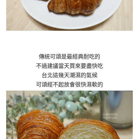
傳統可頌是最經典耐吃的
不過建議當天買來要盡快吃
台北這幾天潮濕的氣候
可頌經不起放會很快濕軟的