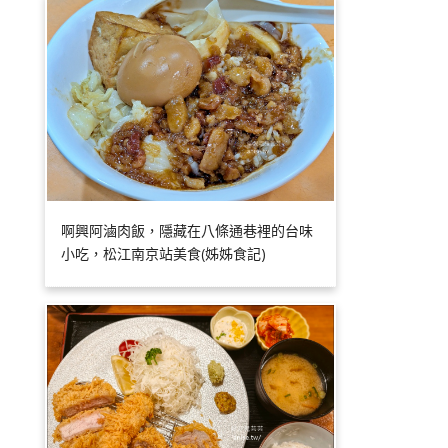
啊興阿滷肉飯，隱藏在八條通巷裡的台味
小吃，松江南京站美食(姊姊食記)