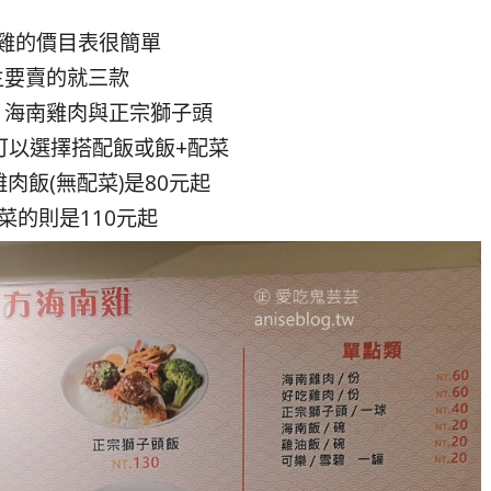
雞的價目表很簡單
主要賣的就三款
、海南雞肉與正宗獅子頭
可以選擇搭配飯或飯+配菜
肉飯(無配菜)是80元起
菜的則是110元起