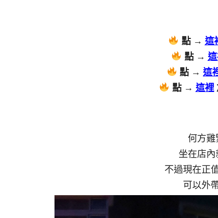
點 →
這
點 →
這
點 →
這
點 →
這裡
何方雞
坐在店內
不過現在正
可以外