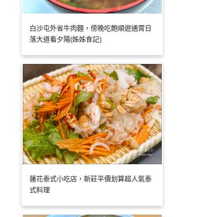
白沙屯外省牛肉麵，傍晚吃飽順遊通霄日
落大道看夕陽(姊姊食記)
蓮花泰式小吃店，新莊平價划算超人氣泰
式料理