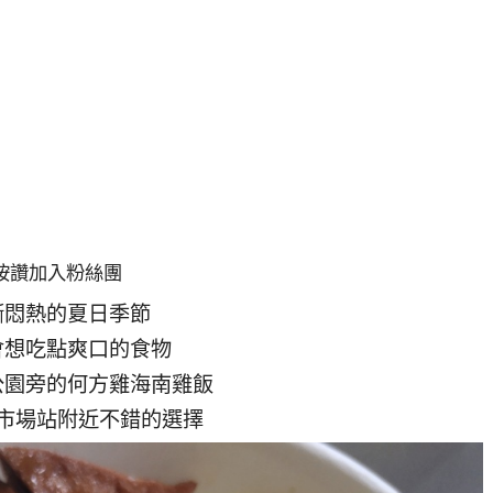
按讚加入粉絲團
漸悶熱的夏日季節
會想吃點爽口的食物
公園旁的何方雞海南雞飯
市場站附近不錯的選擇