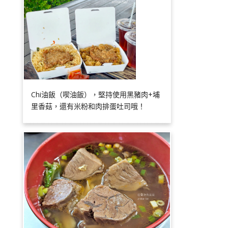
Chi油飯（喫油飯），堅持使用黑豬肉+埔
里香菇，還有米粉和肉排蛋吐司哦！