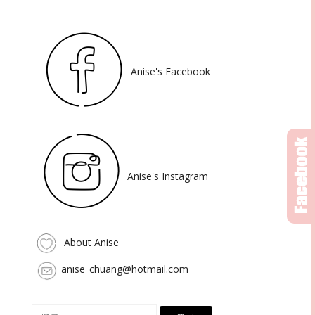
Anise's Facebook
Anise's Instagram
About Anise
anise_chuang@hotmail.com
搜