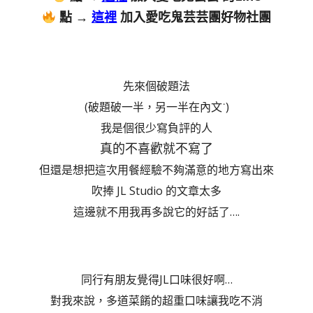
點 →
這裡
加入愛吃鬼芸芸團好物社團
先來個破題法
(破題破一半，另一半在內文˙)
我是個很少寫負評的人
真的不喜歡就不寫了
但還是想把這次用餐經驗不夠滿意的地方寫出來
吹捧 JL Studio 的文章太多
這邊就不用我再多說它的好話了….
同行有朋友覺得JL口味很好啊…
對我來說，多道菜餚的超重口味讓我吃不消