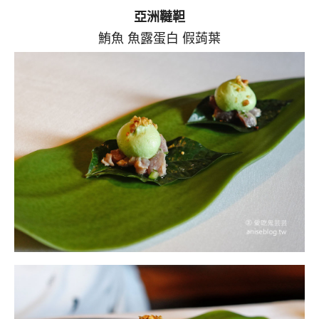
亞洲韃靼
鮪魚 魚露蛋白 假蒟葉