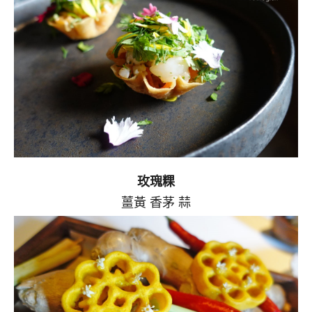
玫瑰粿
薑黃 香茅 蒜