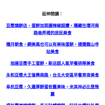
延伸閱讀：
豆漿燒餅店，蛋餅加菜圃辣椒超讚，隱藏在環河南
路巷弄裡的庶民美食
穗月朝食，網美風也可以有美味蛋餅，捷運龍山寺
站美食
旭達豆漿手工蛋餅，新店超人氣早餐排隊美食
永和豆漿大王復興南路，台北大安區早餐宵夜美食
阜杭豆漿，久違厚餅蛋依舊美味，米其林必比登推
薦