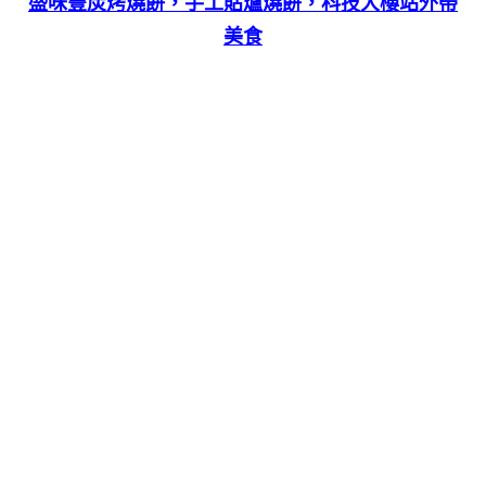
盛味豐炭烤燒餅，手工貼爐燒餅，科技大樓站外帶
美食