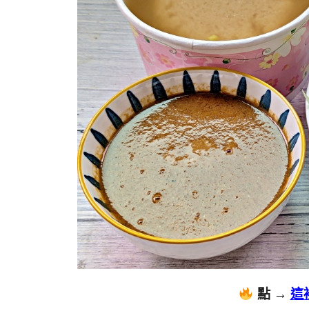
點 →
這