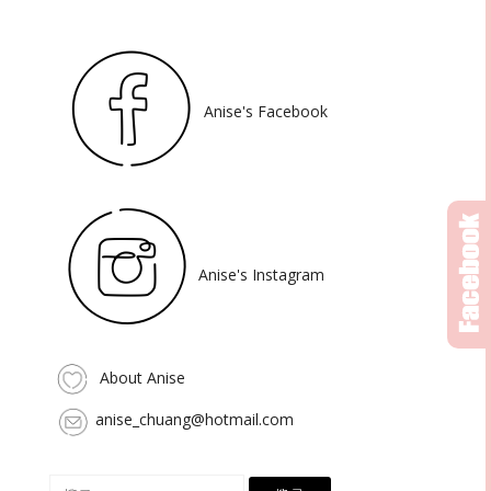
Anise's Facebook
Anise's Instagram
About Anise
anise_chuang@hotmail.com
搜