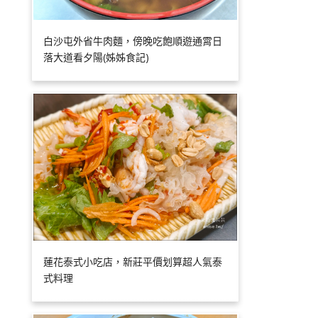
白沙屯外省牛肉麵，傍晚吃飽順遊通霄日
落大道看夕陽(姊姊食記)
蓮花泰式小吃店，新莊平價划算超人氣泰
式料理