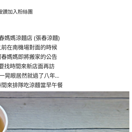
按讚加入粉絲團
春媽媽涼麵店 (張春涼麵)
之前在南機場對面的時候
阿春媽媽即將搬家的公告
要找時間來新店面再訪
一晃眼居然就過了八年…
時間來排隊吃涼麵當早午餐