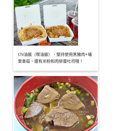
Chi油飯（喫油飯），堅持使用黑豬肉+埔
里香菇，還有米粉和肉排蛋吐司哦！