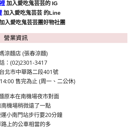
裡
加入愛吃鬼芸芸的 IG
裡
加入愛吃鬼芸芸 的Line
加入愛吃鬼芸芸團好物社團
營業資訊
媽涼麵店 (張春涼麵)
：(02)2301-3417
台北市中華路二段401號
14:00 售完為止 (周一、二公休)
麵原本在南機場夜市對面
離南機場稍微遠了一點
運小南門站步行要20分鐘
華路上的公車相當的多