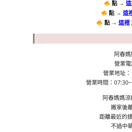
點 →
這
點 →
這
點 →
這裡
阿春媽
營業電話
營業地址：
營業時間：07:30~
阿春媽媽涼
搬家後
距離最近的捷
不過中