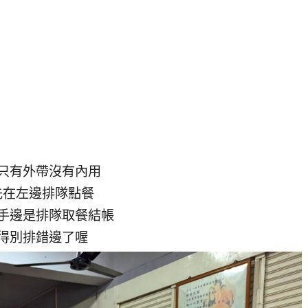
只有外帶沒有內用
先在左邊排隊點餐
手邊是排隊取餐結帳
得別排錯邊了喔