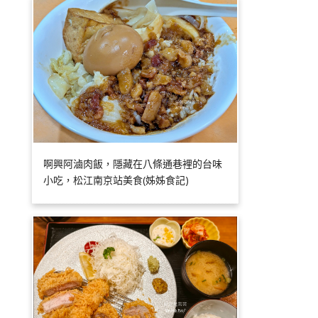
啊興阿滷肉飯，隱藏在八條通巷裡的台味
小吃，松江南京站美食(姊姊食記)