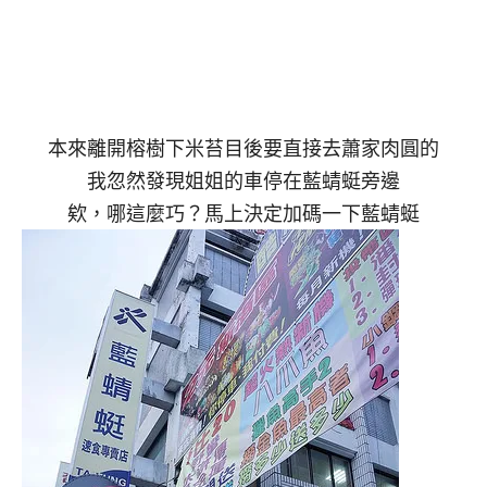
本來離開榕樹下米苔目後要直接去蕭家肉圓的
我忽然發現姐姐的車停在藍蜻蜓旁邊
欸，哪這麼巧？馬上決定加碼一下藍蜻蜓