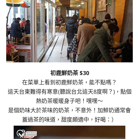
初鹿鮮奶茶 $30
在菜單上看到初鹿鮮奶茶，能不點嗎？
這天台東難得有寒意(聽說台北這天8度啊？)，點個
熱奶茶暖暖身子吧！嘿嘿～
是個奶味大於茶味的奶茶，不意外！加鮮奶通常會
蓋過茶的味道，甜度頗適中，好喝：）