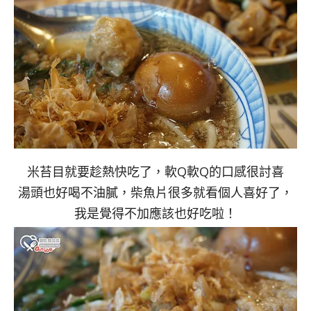
米苔目就要趁熱快吃了，軟Q軟Q的口感很討喜
湯頭也好喝不油膩，柴魚片很多就看個人喜好了，
我是覺得不加應該也好吃啦！