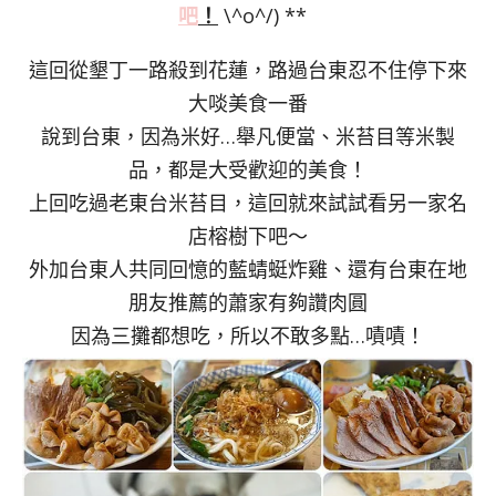
吧
！
\^o^/) **
這回從墾丁一路殺到花蓮，路過台東忍不住停下來
大啖美食一番
說到台東，因為米好…舉凡便當、米苔目等米製
品，都是大受歡迎的美食！
上回吃過老東台米苔目，這回就來試試看另一家名
店榕樹下吧～
外加台東人共同回憶的藍蜻蜓炸雞、還有台東在地
朋友推薦的蕭家有夠讚肉圓
因為三攤都想吃，所以不敢多點…嘖嘖！