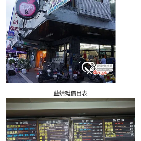
藍蜻蜓價目表