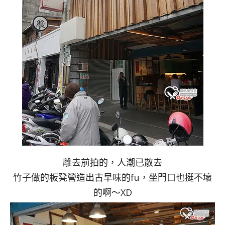
離去前拍的，人潮已散去
竹子做的板凳營造出古早味的fu，坐門口也挺不壞
的啊～XD