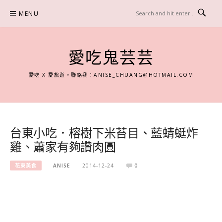
Skip
MENU
to
content
愛吃鬼芸芸
愛吃 X 愛旅遊。聯絡我：
ANISE_CHUANG@HOTMAIL.COM
台東小吃．榕樹下米苔目、藍蜻蜓炸
雞、蕭家有夠讚肉圓
花東美食
ANISE
2014-12-24
0