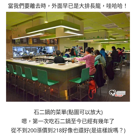
當我們要離去時，外面早已是大排長龍，哇哈哈！
石二鍋的菜單(點圖可以放大)
嗯，第一次吃石二鍋至今已經有幾年了
從不到200漲價到218好像也還好(是這樣說嗎？)