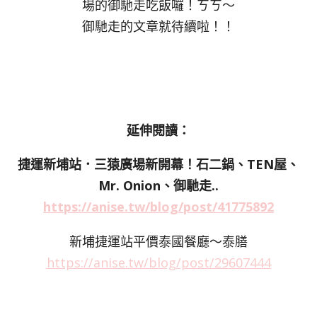
場的御馳走吃飯囉！ㄎㄎ～
御馳走的文章就待續啦！！
延伸閱讀：
捷運新埔站．三猿廣場新開幕！石二鍋、TEN屋、
Mr. Onion、御馳走..
https://anise.tw/blog/post/41775892
新埔捷運站平價泰國餐廳～泰膳
https://anise.tw/blog/post/29607444