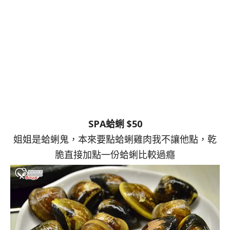
SPA蛤蜊 $50
姐姐是蛤蜊鬼，本來要點蛤蜊雞肉我不讓他點，乾
脆直接加點一份蛤蜊比較過癮