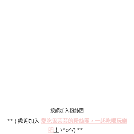
按讚加入粉絲團
** ( 歡迎加入
愛吃鬼芸芸的粉絲
團，一起吃喝玩樂
吧
！
\^o^/) **