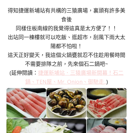
得知捷運新埔站有共構的三猿廣場，裏頭有許多美
食後
同樣住板南線的我覺得這真是太方便了！！
出站同一棟樓就可以吃飯、逛超市，刮風下雨大太
陽都不怕啦！
這天正好變天，我這個火鍋甕就忍不住趁用餐時間
不需要排隊之前，先來個石二鍋吧~
(延伸閱讀：
捷運新埔站．三猿廣場新開幕！石二
鍋、TEN屋、Mr. Onion、御馳走..
)