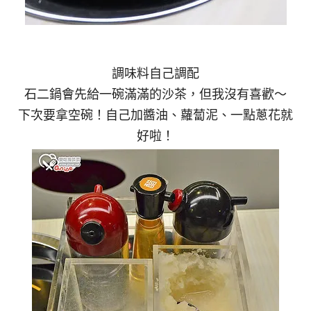
調味料自己調配
石二鍋會先給一碗滿滿的沙茶，但我沒有喜歡～
下次要拿空碗！自己加醬油、蘿蔔泥、一點蔥花就
好啦！