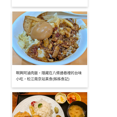
啊興阿滷肉飯，隱藏在八條通巷裡的台味
小吃，松江南京站美食(姊姊食記)