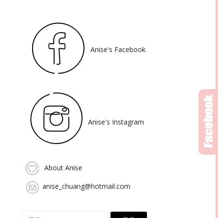
Anise's Facebook
Anise's Instagram
About Anise
anise_chuang@hotmail.com
搜