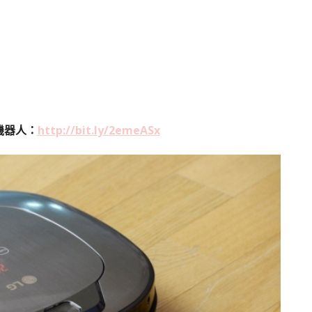
機器人：
http://bit.ly/2emeASx