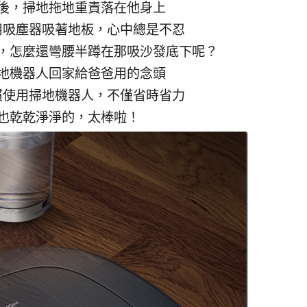
後，掃地拖地重責落在他身上
用吸塵器吸著地板，心中總是不忍
，怎麼還彎腰半蹲在那吸沙發底下呢？
地機器人回家給爸爸用的念頭
慣使用掃地機器人，不僅省時省力
也乾乾淨淨的，太棒啦！