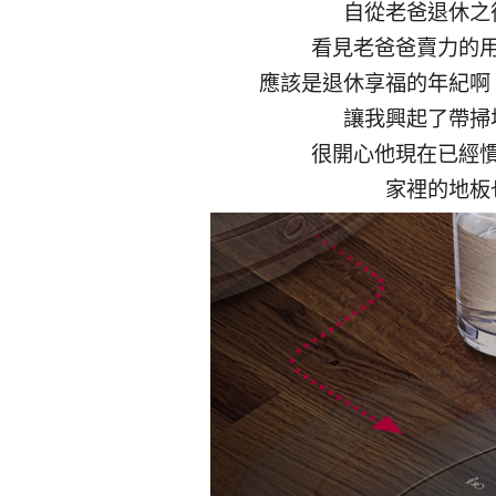
自從老爸退休之
看見老爸爸賣力的
應該是退休享福的年紀啊
讓我興起了帶掃
很開心他現在已經
家裡的地板