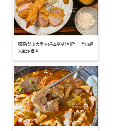
豚笑(釜山大學店)톤쇼우부산대점 ，釜山超
人氣炸豬排