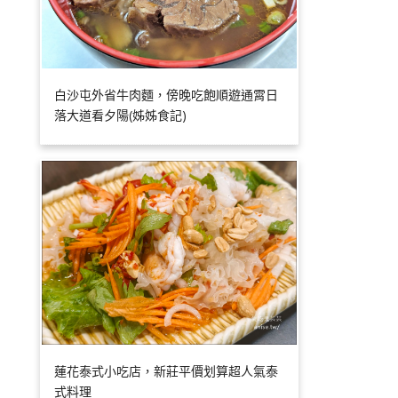
白沙屯外省牛肉麵，傍晚吃飽順遊通霄日
落大道看夕陽(姊姊食記)
蓮花泰式小吃店，新莊平價划算超人氣泰
式料理