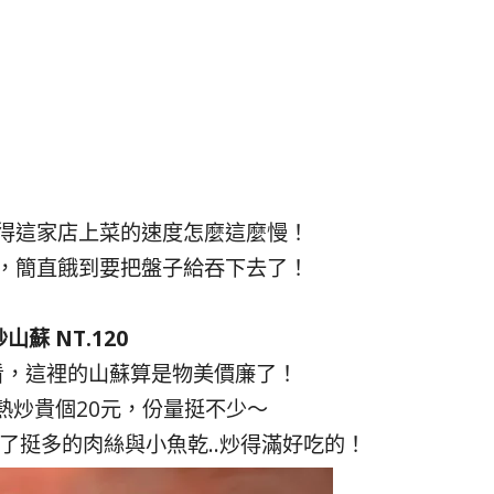
得這家店上菜的速度怎麼這麼慢！
，簡直餓到要把盤子給吞下去了！
炒山蘇 NT.120
看，這裡的山蘇算是物美價廉了！
熱炒貴個20元，份量挺不少～
了挺多的肉絲與小魚乾..炒得滿好吃的！