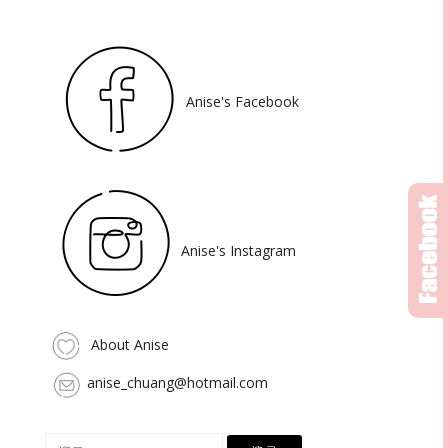
Anise's Facebook
Anise's Instagram
About Anise
anise_chuang@hotmail.com
搜