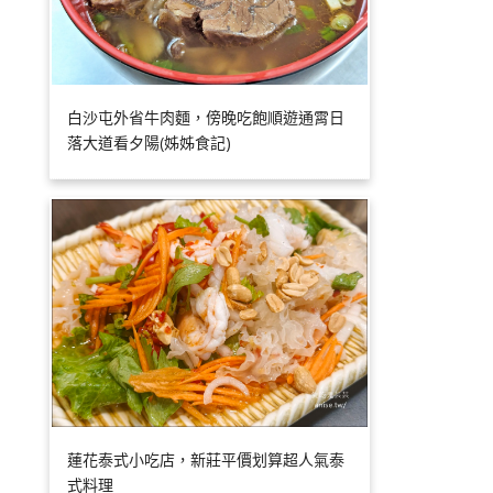
白沙屯外省牛肉麵，傍晚吃飽順遊通霄日
落大道看夕陽(姊姊食記)
蓮花泰式小吃店，新莊平價划算超人氣泰
式料理