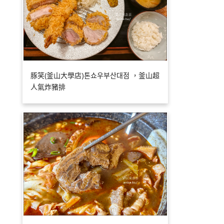
豚笑(釜山大學店)톤쇼우부산대점 ，釜山超
人氣炸豬排