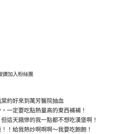
按讚加入粉絲團
凱棠約好來到萬芳醫院抽血
少，一定要吃點熱量高的東西補補！
，但這天餓慘的我一點都不想吃漢堡啊！
飯！！給我熱炒啊啊啊～我要吃飽飽！