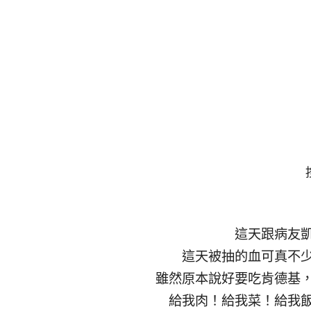
這天跟病友
這天被抽的血可真不
雖然原本說好要吃肯德基
給我肉！給我菜！給我