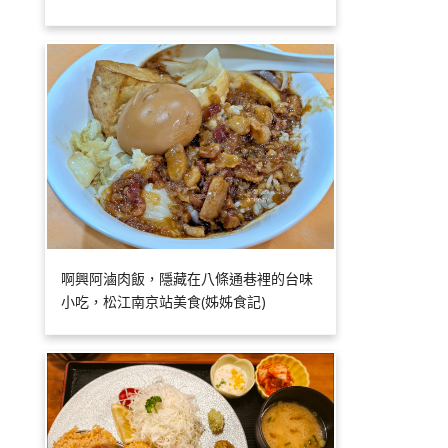
啊興阿滷肉飯，隱藏在八條通巷裡的台味
小吃，松江南京站美食(姊姊食記)