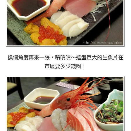
換個角度再來一張，嘖嘖嘖～這盤巨大的生魚片在
市區要多少錢啊！