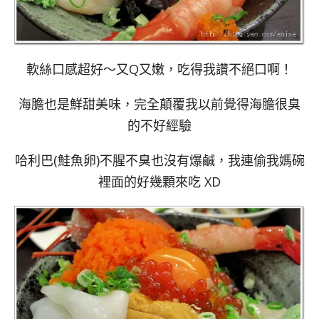
軟絲口感超好～又Q又嫩，吃得我讚不絕口啊！
海膽也是鮮甜美味，完全顛覆我以前覺得海膽很臭
的不好經驗
哈利巴(鮭魚卵)不腥不臭也沒有爆鹹，我連偷我媽碗
裡面的好幾顆來吃 XD