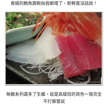
普級的鮪魚跟軟絲我都嚐了，新鮮度沒話說！
無敵系列還多了生蠔，這是高級班的貨色～我完全
不打算嘗試