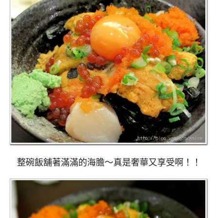
整碗飯舖著滿滿的海膽～真是奢華又享受啊！！