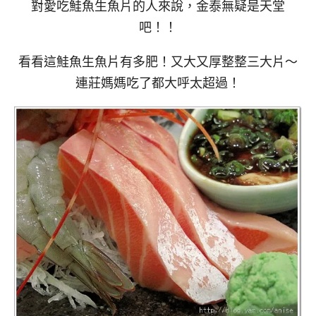
對愛吃鮭魚生魚片的人來說，金泰無疑是天堂
吧！！
看看這鮭魚生魚片有多肥！又大又厚整整三大片～
連莊媽媽吃了都大呼太超過！