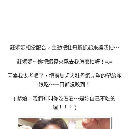
莊媽媽相當配合，主動把牡丹蝦抓起來讓我拍～
莊媽媽～妳把蝦晃來晃去我怎麼拍呀！=.=
因為我太孝順了，把兩隻超大牡丹蝦完整的留給爹
娘吃～一口都沒咬到！
( 爹娘：我們有叫你吃看看～是妳自己不吃的
喔！！！ )