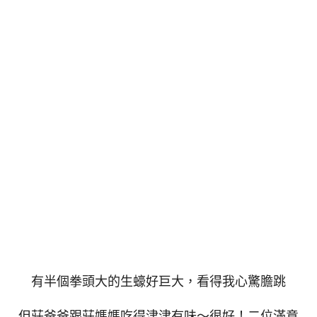
有半個拳頭大的生蠔好巨大，看得我心驚膽跳
但莊爸爸跟莊媽媽吃得津津有味～很好！二位滿意