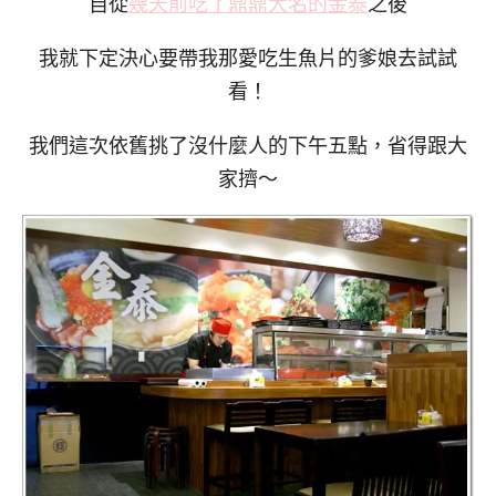
自從
幾天前吃了鼎鼎大名的金泰
之後
我就下定決心要帶我那愛吃生魚片的爹娘去試試
看！
我們這次依舊挑了沒什麼人的下午五點，省得跟大
家擠～