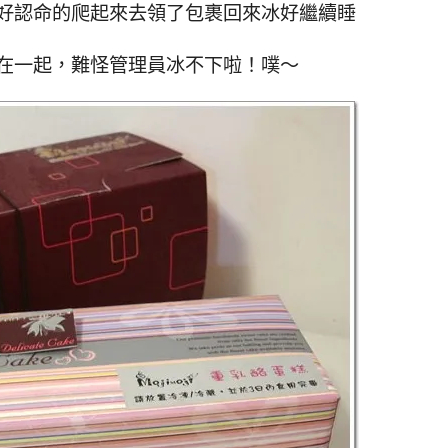
好認命的爬起來去領了包裹回來冰好繼續睡
在一起，難怪管理員冰不下啦！噗～