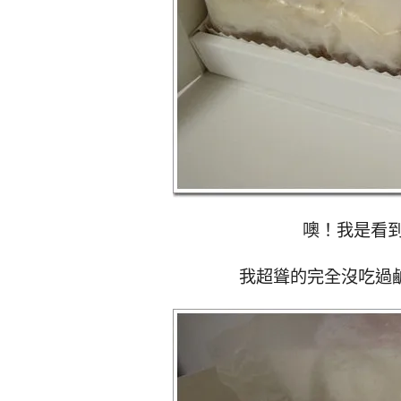
噢！我是看
我超聳的完全沒吃過鹹