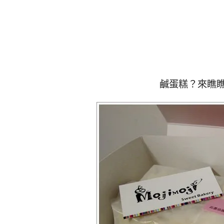
鹹蛋糕？來瞧