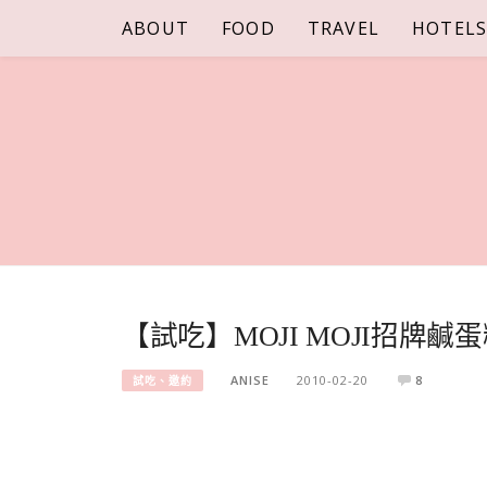
Skip
ABOUT
FOOD
TRAVEL
HOTEL
to
content
【試吃】MOJI MOJI招牌鹹
ANISE
2010-02-20
8
試吃、邀約