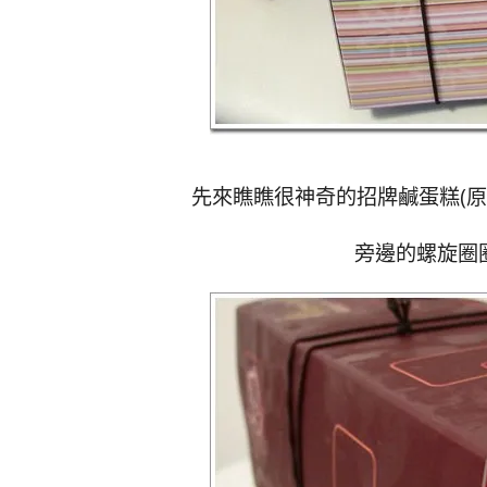
先來瞧瞧很神奇的招牌鹹蛋糕(原
旁邊的螺旋圈圈讓