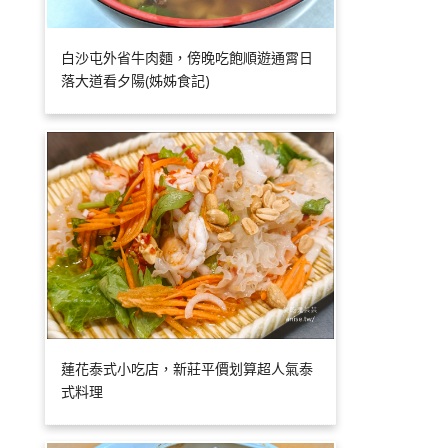
白沙屯外省牛肉麵，傍晚吃飽順遊通霄日
落大道看夕陽(姊姊食記)
蓮花泰式小吃店，新莊平價划算超人氣泰
式料理