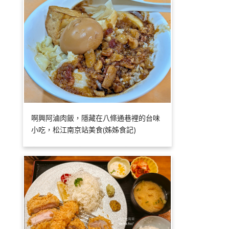
啊興阿滷肉飯，隱藏在八條通巷裡的台味
小吃，松江南京站美食(姊姊食記)