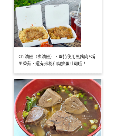
Chi油飯（喫油飯），堅持使用黑豬肉+埔
里香菇，還有米粉和肉排蛋吐司哦！