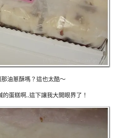
到那油蔥酥嗎？這也太酷～
的蛋糕啊..這下讓我大開眼界了！