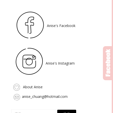
Anise's Facebook
Anise's Instagram
About Anise
anise_chuang@hotmail.com
搜