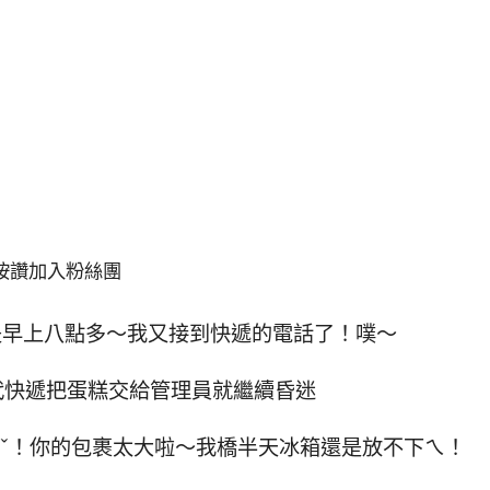
按讚加入粉絲團
是早上八點多～我又接到快遞的電話了！噗～
代快遞把蛋糕交給管理員就繼續昏迷
ˇ！你的包裹太大啦～我橋半天冰箱還是放不下ㄟ！