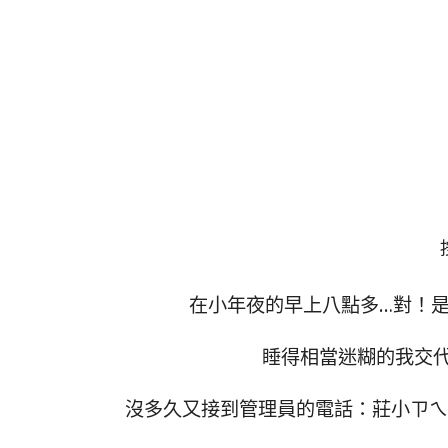
在小年夜的早上八點多…對！
睡得相當迷糊的我交
沒多久又接到管理員的電話：莊小ㄗㄟ