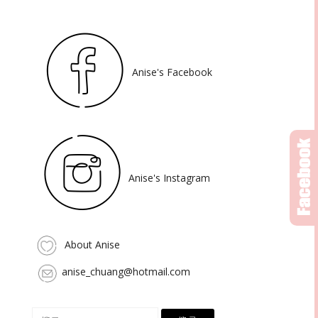
Anise's Facebook
Anise's Instagram
About Anise
anise_chuang@hotmail.com
搜