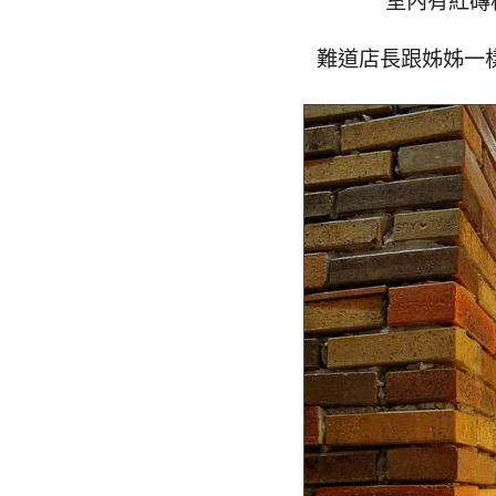
室內有紅磚
難道店長跟姊姊一樣