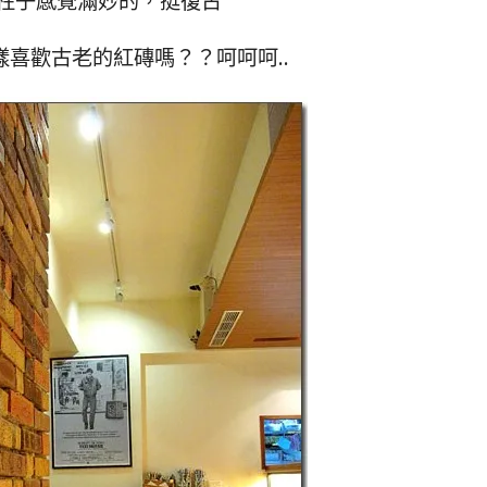
柱子感覺滿妙的，挺復古
喜歡古老的紅磚嗎？？呵呵呵..