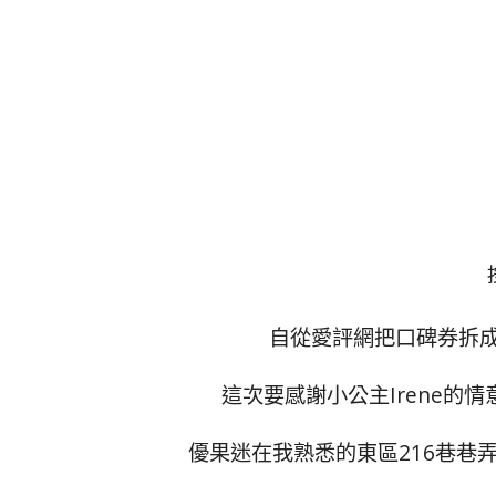
自從愛評網把口碑券拆
這次要感謝小公主Irene的
優果迷在我熟悉的東區216巷巷