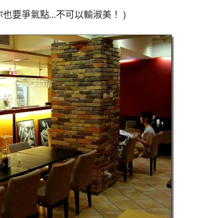
.你也要爭氣點…不可以輸淑美！ )