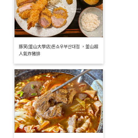
豚笑(釜山大學店)톤쇼우부산대점 ，釜山超
人氣炸豬排