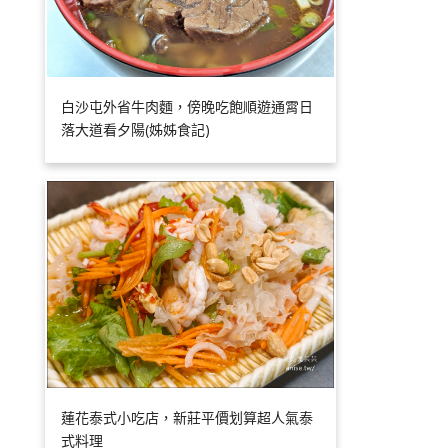
白沙屯外省牛肉麵，傍晚吃飽順遊通霄日
落大道看夕陽(姊姊食記)
蓮花泰式小吃店，新莊平價划算超人氣泰
式料理