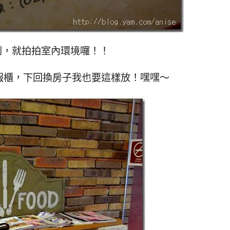
到，就拍拍室內環境囉！！
書報櫃，下回換房子我也要這樣放！嘿嘿～