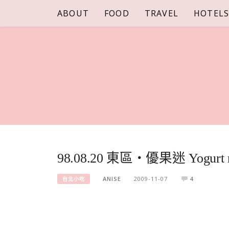
Skip
ABOUT
FOOD
TRAVEL
HOTEL
to
content
98.08.20 東區‧優果迷 Yogurt 
ANISE
2009-11-07
4
台北小吃