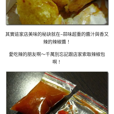
其實這家店美味的秘訣就在–蒜味超重的醬汁與香又
辣的辣椒醬！
愛吃辣的朋友啊～千萬別忘記跟店家索取辣椒包
啊！