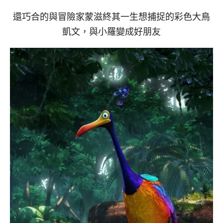
還巧合的與冒險家蒙滋終其一生想捕捉的彩色大鳥
凱文，與小羅變成好朋友