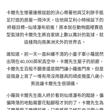
卡爾先生懷著連根拔起的決心帶著他與艾利胼手胝
足打造的房屋一飛沖天，往他與艾利小時候設下的
終極目標─仙境瀑布前進！原本就在動物園裡賣造
型氣球的卡爾先生將自家綁上數以萬計的氣球，就
這樣飛向南美洲天外的世界去。
誰知道，前一天一直糾纏不清的小童子軍小羅居然
出現在40,000英呎高空中，卡爾先生屋子的前廊，
卡爾先生百般不願意還是開門讓小羅進門來。但是
這個身上背了一堆有用沒用器具的頑皮搗蛋八歲小
男孩讓卡爾先生很頭痛。
小羅與卡爾先生兩人終於看到仙境瀑布的蹤跡，偏
偏降落的地點需要花點腳程才到的了。卡爾先生為