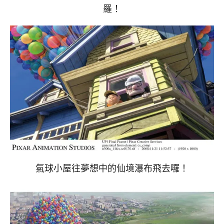
羅！
氣球小屋往夢想中的仙境瀑布飛去囉！