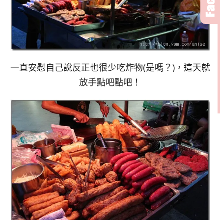
一直安慰自己說反正也很少吃炸物(是嗎？)，這天就
放手點吧點吧！