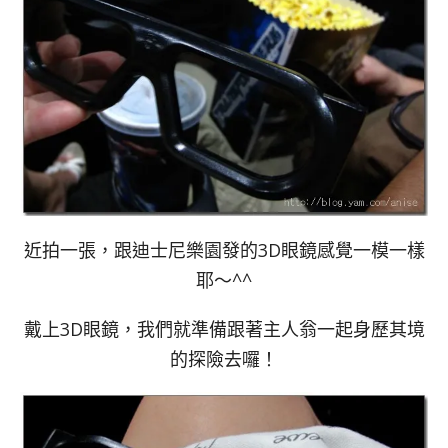
近拍一張，跟迪士尼樂園發的3D眼鏡感覺一模一樣
耶～^^
戴上3D眼鏡，我們就準備跟著主人翁一起身歷其境
的探險去囉！