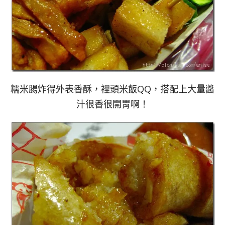
糯米腸炸得外表香酥，裡頭米飯QQ，搭配上大量醬
汁很香很開胃啊！