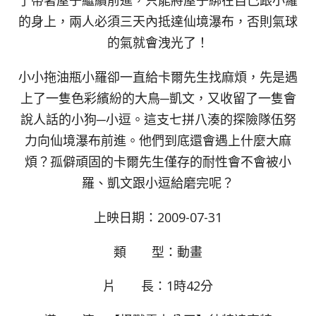
了帶著屋子繼續前進，只能將屋子綁在自己跟小羅
的身上，兩人必須三天內抵達仙境瀑布，否則氣球
的氣就會洩光了！
小小拖油瓶小羅卻一直給卡爾先生找麻煩，先是遇
上了一隻色彩繽紛的大鳥─凱文，又收留了一隻會
說人話的小狗─小逗。這支七拼八湊的探險隊伍努
力向仙境瀑布前進。他們到底還會遇上什麼大麻
煩？孤僻頑固的卡爾先生僅存的耐性會不會被小
羅、凱文跟小逗給磨完呢？
上映日期：2009-07-31
類 型：動畫
片 長：1時42分