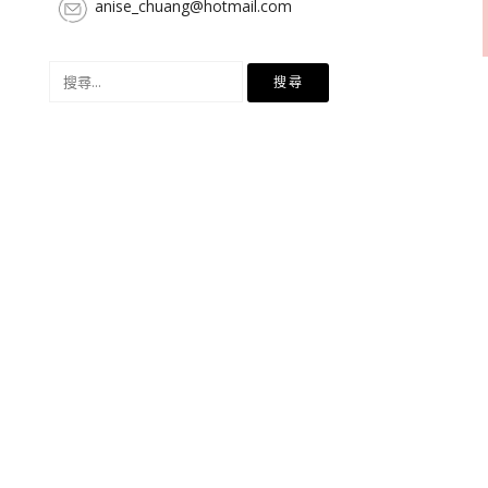
anise_chuang@hotmail.com
搜
尋
關
鍵
字: