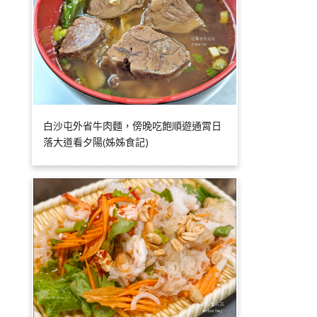
白沙屯外省牛肉麵，傍晚吃飽順遊通霄日
落大道看夕陽(姊姊食記)