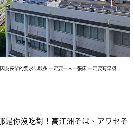
因為長輩的要求比較多 一定要一人一張床 一定要有早餐…
？那是你沒吃對！高江洲そば、アワセそ