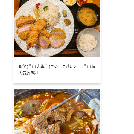
豚笑(釜山大學店)톤쇼우부산대점 ，釜山超
人氣炸豬排