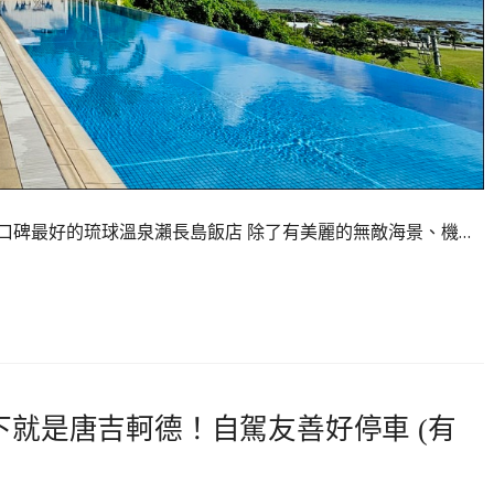
口碑最好的琉球溫泉瀨長島飯店 除了有美麗的無敵海景、機…
下就是唐吉軻德！自駕友善好停車 (有