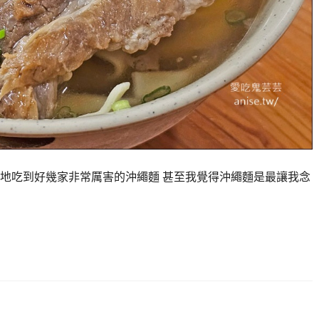
然地吃到好幾家非常厲害的沖繩麵 甚至我覺得沖繩麵是最讓我念