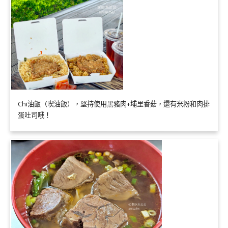
Chi油飯（喫油飯），堅持使用黑豬肉+埔里香菇，還有米粉和肉排
蛋吐司哦！