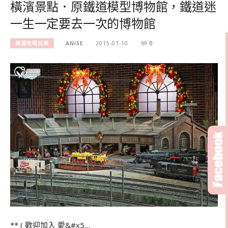
橫濱景點．原鐵道模型博物館，鐵道迷
一生一定要去一次的博物館
橫濱吃喝玩樂
ANISE
2015-01-10
0
** ( 歡迎加入 愛&#x5…