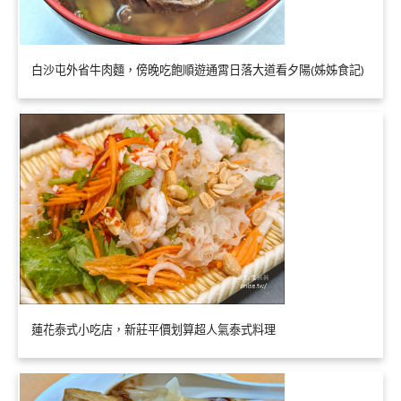
白沙屯外省牛肉麵，傍晚吃飽順遊通霄日落大道看夕陽(姊姊食記)
蓮花泰式小吃店，新莊平價划算超人氣泰式料理