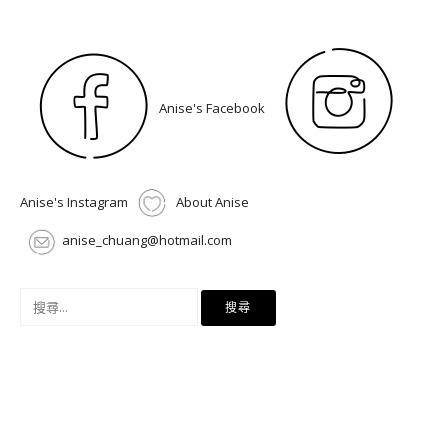
Anise's Facebook
Anise's Instagram
About Anise
anise_chuang@hotmail.com
搜
尋
關
鍵
字: