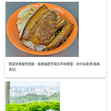
蔡家排骨飯焢肉飯，板橋福德市場古早味便當，府中站美食(姊姊
食記)