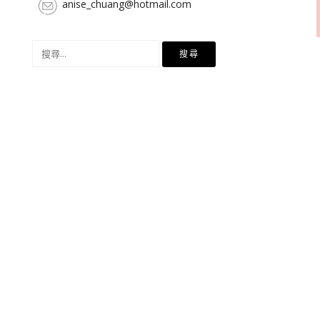
anise_chuang@hotmail.com
搜
尋
關
鍵
字: