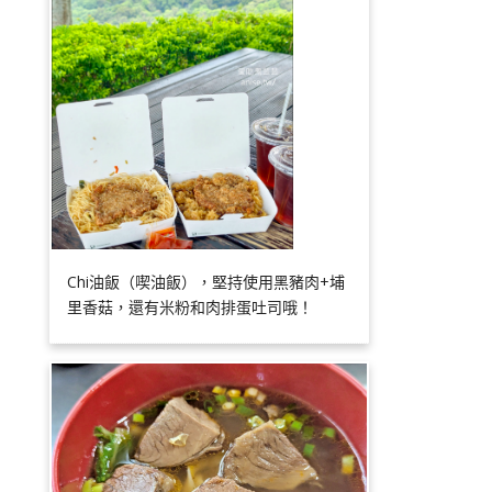
Chi油飯（喫油飯），堅持使用黑豬肉+埔
里香菇，還有米粉和肉排蛋吐司哦！