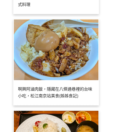
式料理
啊興阿滷肉飯，隱藏在八條通巷裡的台味
小吃，松江南京站美食(姊姊食記)